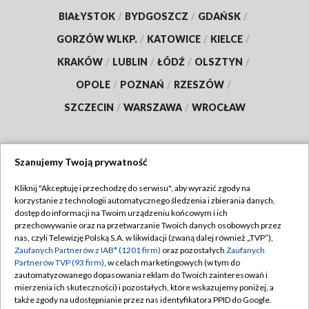
BIAŁYSTOK
/
BYDGOSZCZ
/
GDAŃSK
/
GORZÓW WLKP.
/
KATOWICE
/
KIELCE
/
KRAKÓW
/
LUBLIN
/
ŁÓDŹ
/
OLSZTYN
/
OPOLE
/
POZNAŃ
/
RZESZÓW
/
SZCZECIN
/
WARSZAWA
/
WROCŁAW
Szanujemy Twoją prywatność
Dołącz do nas:
Kliknij "Akceptuję i przechodzę do serwisu", aby wyrazić zgody na
korzystanie z technologii automatycznego śledzenia i zbierania danych,
TVP
dostęp do informacji na Twoim urządzeniu końcowym i ich
Abonament TVP
przechowywanie oraz na przetwarzanie Twoich danych osobowych przez
Regulamin TVP
nas, czyli Telewizję Polską S.A. w likwidacji (zwaną dalej również „TVP”),
Emisja w TVP
Polityka prywatności
Zaufanych Partnerów z IAB* (1201 firm)
oraz pozostałych
Zaufanych
Partnerów TVP (93 firm)
, w celach marketingowych (w tym do
Centrum informacji TVP
Moje zgody
zautomatyzowanego dopasowania reklam do Twoich zainteresowań i
mierzenia ich skuteczności) i pozostałych, które wskazujemy poniżej, a
Naziemna Telewizja Cyfrowa
Pomoc
także zgody na udostępnianie przez nas identyfikatora PPID do Google.