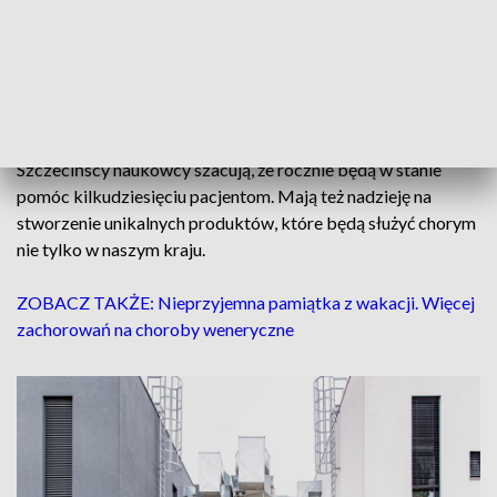
palcach jednej ręki policzyć podobne
laboratoria w Polsce
– mówił prof. Bogusław Machaliński, rektor
Pomorskiego Uniwersytetu Medycznego w
Szczecinie.
Szczecińscy naukowcy szacują, że rocznie będą w stanie
pomóc kilkudziesięciu pacjentom. Mają też nadzieję na
stworzenie unikalnych produktów, które będą służyć chorym
nie tylko w naszym kraju.
ZOBACZ TAKŻE: Nieprzyjemna pamiątka z wakacji. Więcej
zachorowań na choroby weneryczne