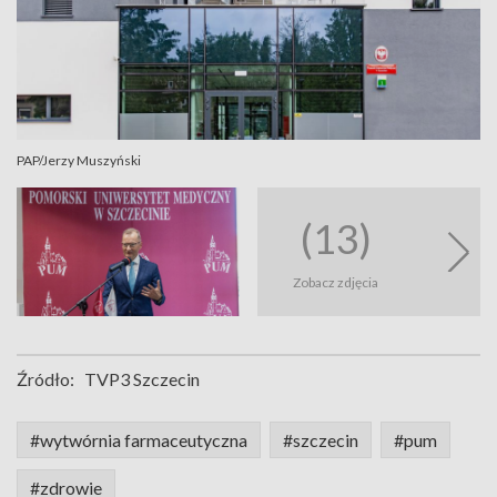
PAP/Jerzy Muszyński
(13)
Zobacz zdjęcia
Źródło:
TVP3 Szczecin
#wytwórnia farmaceutyczna
#szczecin
#pum
#zdrowie