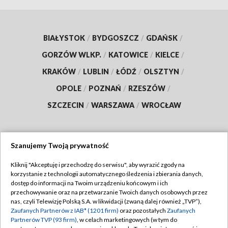
BIAŁYSTOK
/
BYDGOSZCZ
/
GDAŃSK
/
GORZÓW WLKP.
/
KATOWICE
/
KIELCE
/
KRAKÓW
/
LUBLIN
/
ŁÓDŹ
/
OLSZTYN
/
OPOLE
/
POZNAŃ
/
RZESZÓW
/
SZCZECIN
/
WARSZAWA
/
WROCŁAW
Szanujemy Twoją prywatność
Dołącz do nas:
Kliknij "Akceptuję i przechodzę do serwisu", aby wyrazić zgody na
korzystanie z technologii automatycznego śledzenia i zbierania danych,
TVP
dostęp do informacji na Twoim urządzeniu końcowym i ich
Abonament TVP
przechowywanie oraz na przetwarzanie Twoich danych osobowych przez
Regulamin TVP
nas, czyli Telewizję Polską S.A. w likwidacji (zwaną dalej również „TVP”),
Emisja w TVP
Polityka prywatności
Zaufanych Partnerów z IAB* (1201 firm)
oraz pozostałych
Zaufanych
Partnerów TVP (93 firm)
, w celach marketingowych (w tym do
Centrum informacji TVP
Moje zgody