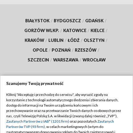
BIAŁYSTOK
/
BYDGOSZCZ
/
GDAŃSK
/
GORZÓW WLKP.
/
KATOWICE
/
KIELCE
/
KRAKÓW
/
LUBLIN
/
ŁÓDŹ
/
OLSZTYN
/
OPOLE
/
POZNAŃ
/
RZESZÓW
/
SZCZECIN
/
WARSZAWA
/
WROCŁAW
Szanujemy Twoją prywatność
Dołącz do nas:
Kliknij "Akceptuję i przechodzę do serwisu", aby wyrazić zgody na
korzystanie z technologii automatycznego śledzenia i zbierania danych,
TVP
dostęp do informacji na Twoim urządzeniu końcowym i ich
Abonament TVP
przechowywanie oraz na przetwarzanie Twoich danych osobowych przez
Regulamin TVP
nas, czyli Telewizję Polską S.A. w likwidacji (zwaną dalej również „TVP”),
Emisja w TVP
Polityka prywatności
Zaufanych Partnerów z IAB* (1201 firm)
oraz pozostałych
Zaufanych
Partnerów TVP (93 firm)
, w celach marketingowych (w tym do
Centrum informacji TVP
Moje zgody
zautomatyzowanego dopasowania reklam do Twoich zainteresowań i