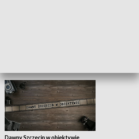
Z indeksem w ręku
Droga po suk
HISTORIA
Dawny Szczecin w obiektywie