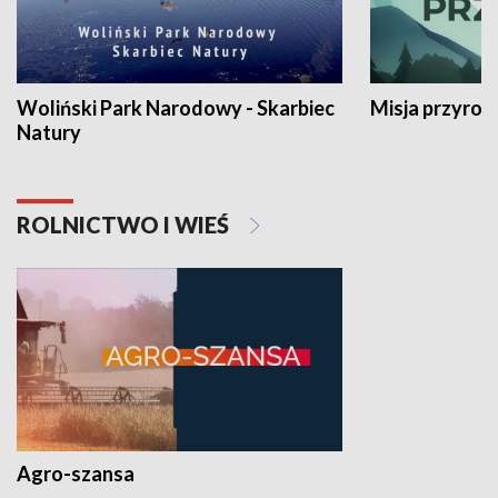
Woliński Park Narodowy - Skarbiec
Misja przyrod
Natury
ROLNICTWO I WIEŚ
Agro-szansa