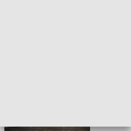
Z indeksem w ręku
Droga po suk
HISTORIA