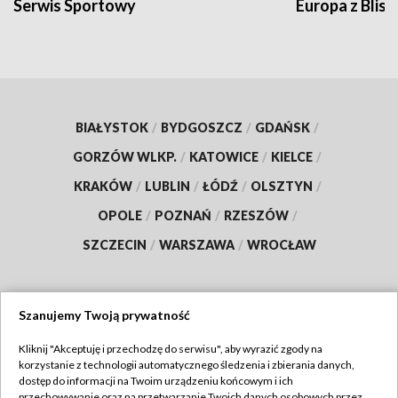
Serwis Sportowy
Europa z Blisk
BIAŁYSTOK
/
BYDGOSZCZ
/
GDAŃSK
/
GORZÓW WLKP.
/
KATOWICE
/
KIELCE
/
KRAKÓW
/
LUBLIN
/
ŁÓDŹ
/
OLSZTYN
/
OPOLE
/
POZNAŃ
/
RZESZÓW
/
SZCZECIN
/
WARSZAWA
/
WROCŁAW
Szanujemy Twoją prywatność
Dołącz do nas:
Kliknij "Akceptuję i przechodzę do serwisu", aby wyrazić zgody na
korzystanie z technologii automatycznego śledzenia i zbierania danych,
TVP
dostęp do informacji na Twoim urządzeniu końcowym i ich
Abonament TVP
przechowywanie oraz na przetwarzanie Twoich danych osobowych przez