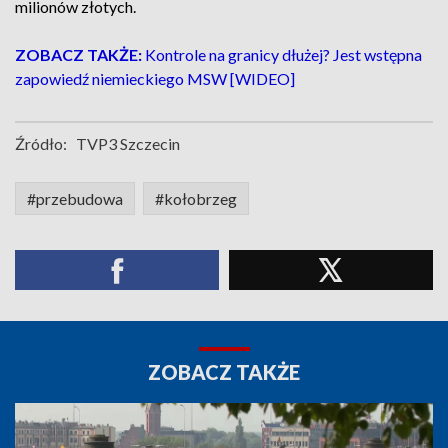
milionów złotych.
ZOBACZ TAKŻE:
Kontrole na granicy dłużej? Jest wstępna
zapowiedź niemieckiego MSW [WIDEO]
Źródło:
TVP3 Szczecin
#przebudowa
#kołobrzeg
ZOBACZ TAKŻE