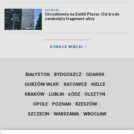
SZCZECIN
Utrudnienia na Emilii Plater. Od środy
zamknięty fragment ulicy
ZOBACZ WIĘCEJ
BIAŁYSTOK
/
BYDGOSZCZ
/
GDAŃSK
/
GORZÓW WLKP.
/
KATOWICE
/
KIELCE
/
KRAKÓW
/
LUBLIN
/
ŁÓDŹ
/
OLSZTYN
/
OPOLE
/
POZNAŃ
/
RZESZÓW
/
SZCZECIN
/
WARSZAWA
/
WROCŁAW