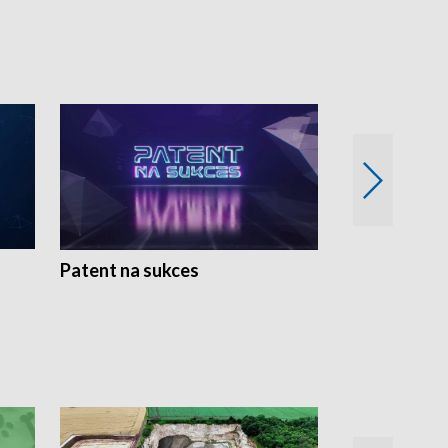
Patent na sukces
Rolnictwo w 