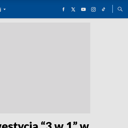
j
westycja “3 w 1” w