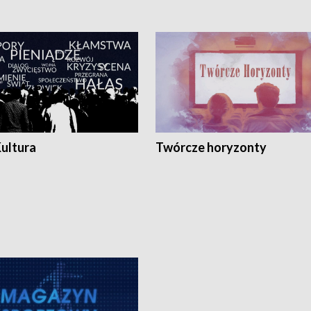
Kultura
Twórcze horyzonty