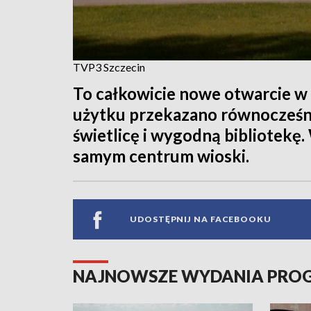
TVP3 Szczecin
To całkowicie nowe otwarcie w 
użytku przekazano równocześn
świetlicę i wygodną bibliotek
samym centrum wioski.
UDOSTĘPNIJ NA FACEBOOKU
NAJNOWSZE WYDANIA PR