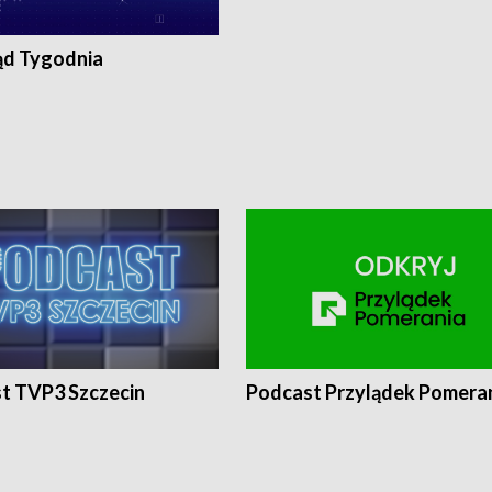
ąd Tygodnia
t TVP3 Szczecin
Podcast Przylądek Pomera