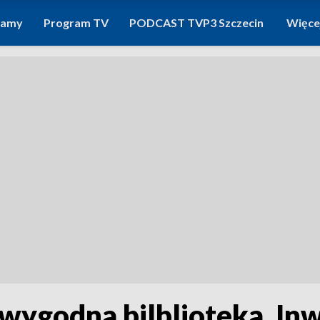
ramy
Program TV
PODCAST TVP3 Szczecin
Więce
i wygodna bilblioteka. In