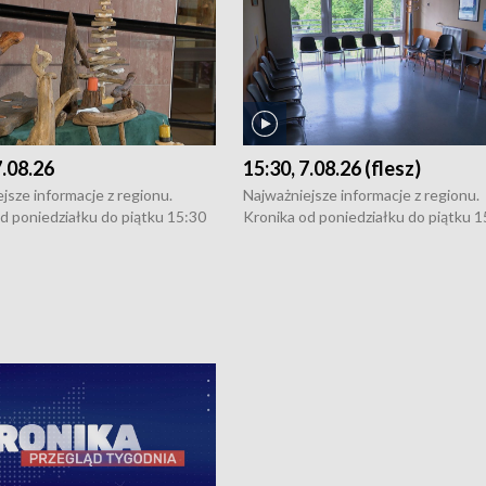
7.08.26
15:30, 7.08.26 (flesz)
jsze informacje z regionu.
Najważniejsze informacje z regionu.
d poniedziałku do piątku 15:30
Kronika od poniedziałku do piątku 1
16:30 (+ rozmowa), 18:30, 21:30.
(flesz), 16:30 (+ rozmowa), 18:30, 21
y i święta 15:30 i 16:30
W weekendy i święta 15:30 i 16:30
8:30 i 21:30. Dziennikarze czekają
(flesz), 18:30 i 21:30. Dziennikarze c
a zgłoszenia: Szczecin - tel. 91-
na Państwa zgłoszenia: Szczecin - te
0, Koszalin - tel. 94-34-50-054,
4 8-10-400, Koszalin - tel. 94-34-50
ronika@tvp.pl.
e-mail: kronika@tvp.pl.