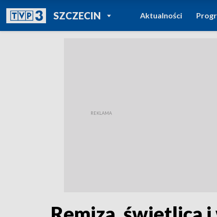
POWRÓT DO
SZCZECIN
Aktualności
Prog
TVP REGIONY
Remiza, świetlica 