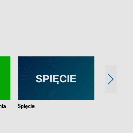
nia
Spięcie
Niedziałkow