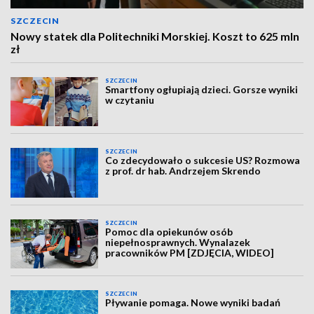
SZCZECIN
Nowy statek dla Politechniki Morskiej. Koszt to 625 mln
zł
SZCZECIN
Smartfony ogłupiają dzieci. Gorsze wyniki
w czytaniu
SZCZECIN
Co zdecydowało o sukcesie US? Rozmowa
z prof. dr hab. Andrzejem Skrendo
SZCZECIN
Pomoc dla opiekunów osób
niepełnosprawnych. Wynalazek
pracowników PM [ZDJĘCIA, WIDEO]
SZCZECIN
Pływanie pomaga. Nowe wyniki badań