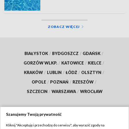
ZOBACZ WIĘCEJ
BIAŁYSTOK
/
BYDGOSZCZ
/
GDAŃSK
/
GORZÓW WLKP.
/
KATOWICE
/
KIELCE
/
KRAKÓW
/
LUBLIN
/
ŁÓDŹ
/
OLSZTYN
/
OPOLE
/
POZNAŃ
/
RZESZÓW
/
SZCZECIN
/
WARSZAWA
/
WROCŁAW
Szanujemy Twoją prywatność
Dołącz do nas:
Kliknij "Akceptuję i przechodzę do serwisu", aby wyrazić zgody na