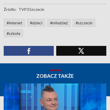
Źródło:
TVP3 Szczecin
#internet
#dzieci
#młodzież
#szczecin
#szkoła
ZOBACZ TAKŻE