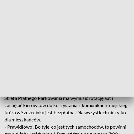
W ratuszu trwają jeszcze dyskusje na temat stawek za postój
i obszaru strefy, ale już wiadomo, że płatne miejsca będą
głównie w centrum.
- Za te parę godzin 2-3 złote zapłacę. Na razie mnie stać,
trudno – mówi kierowca.
- Pracujemy też nad Kartą Mieszkańca, która jeszcze w
Szczecinku nie obowiązuje. Chcemy, żeby ta strefa
parkowania była powiązana z Kartą Mieszkańca i w ramach
Karty Mieszkańca były różne ulgi – poinformował Mateusz
Sienkiewicz, rzecznik Urzędu Miasta w szczecinki.
Cel strefy
Strefa Płatnego Parkowania ma wymusić rotację aut i
zachęcić kierowców do korzystania z komunikacji miejskiej,
która w Szczecinku jest bezpłatna. Dla wszystkich nie tylko
dla mieszkańców.
- Prawidłowo! Bo tyle, co jest tych samochodów, to powinni
zrobić, żeby każdy płacił. Przyjeżdżają do pracy na 7:00 i