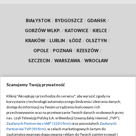
BIAŁYSTOK
/
BYDGOSZCZ
/
GDAŃSK
/
GORZÓW WLKP.
/
KATOWICE
/
KIELCE
/
KRAKÓW
/
LUBLIN
/
ŁÓDŹ
/
OLSZTYN
/
OPOLE
/
POZNAŃ
/
RZESZÓW
/
SZCZECIN
/
WARSZAWA
/
WROCŁAW
Szanujemy Twoją prywatność
Dołącz do nas:
Kliknij "Akceptuję i przechodzę do serwisu", aby wyrazić zgody na
korzystanie z technologii automatycznego śledzenia i zbierania danych,
TVP
dostęp do informacji na Twoim urządzeniu końcowym i ich
Abonament TVP
przechowywanie oraz na przetwarzanie Twoich danych osobowych przez
Regulamin TVP
nas, czyli Telewizję Polską S.A. w likwidacji (zwaną dalej również „TVP”),
Emisja w TVP
Polityka prywatności
Zaufanych Partnerów z IAB* (1201 firm)
oraz pozostałych
Zaufanych
Partnerów TVP (93 firm)
, w celach marketingowych (w tym do
Centrum informacji TVP
Moje zgody
zautomatyzowanego dopasowania reklam do Twoich zainteresowań i