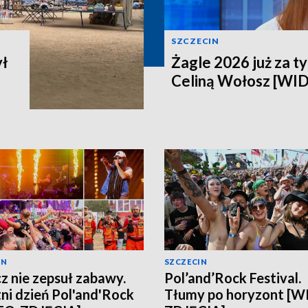
SZCZECIN
ył
Żagle 2026 już za t
Celiną Wołosz [WI
IN
SZCZECIN
z nie zepsuł zabawy.
Pol’and’Rock Festival.
ni dzień Pol'and'Rock
Tłumy po horyzont [W