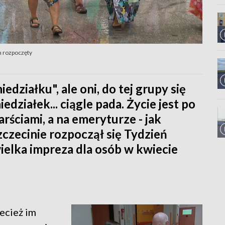
h rozpoczęty
działku", ale oni, do tej grupy się
iedziałek... ciągle pada. Życie jest po
rściami, a na emeryturze - jak
zczecinie rozpoczął się Tydzień
 wielka impreza dla osób w kwiecie
zecież im