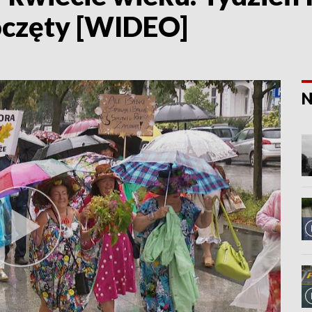
oczęty [WIDEO]
N