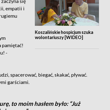
e zaczyna się
i, empatii i
drugiemu
Koszalińskie hospicjum szuka
wolontariuszy [WIDEO]
nym
a pamiętać!
u! -
dzi, spacerować, biegać, skakać, pływać.
mi garściami.
urę, to moim hasłem było: “Już