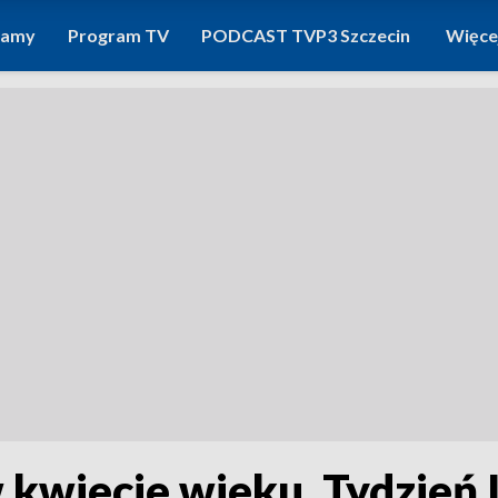
ramy
Program TV
PODCAST TVP3 Szczecin
Więce
 kwiecie wieku. Tydzień 