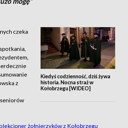
 dużo mogę”
lnych czeka
spotkania,
rezydentem,
 serdecznie
dsumowanie
Kiedyś codzienność, dziś żywa
historia. Nocna straż w
owska z
Kołobrzegu [WIDEO]
 seniorów
lekcjoner żołnierzyków z Kołobrzegu