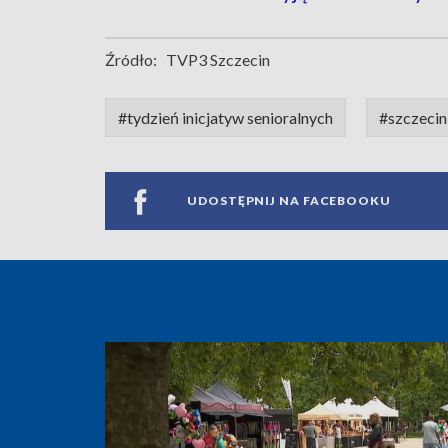
Źródło:
TVP3 Szczecin
#tydzień inicjatyw senioralnych
#szczecin
UDOSTĘPNIJ NA FACEBOOKU