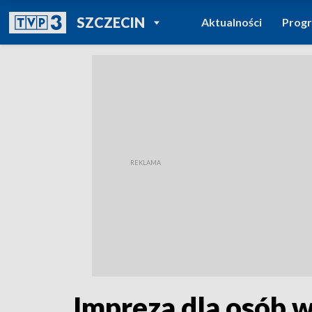
POWRÓT DO
SZCZECIN
Aktualności
Prog
TVP REGIONY
Impreza dla osób w