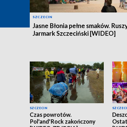
SZCZECIN
Jasne Błonia pełne smaków. Rusz
Jarmark Szczeciński [WIDEO]
SZCZECIN
SZCZEC
Czas powrotów.
Deszc
Pol'and'Rock zakończony
Ostat