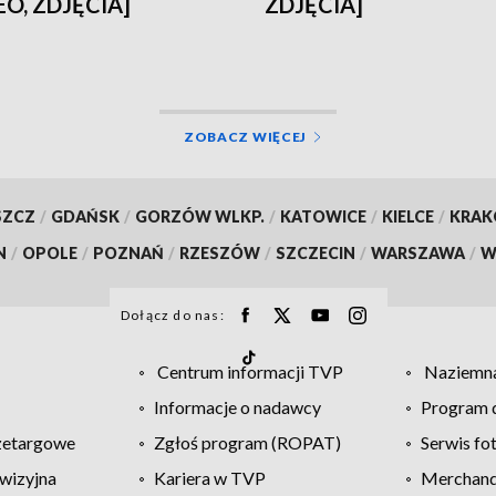
EO, ZDJĘCIA]
ZDJĘCIA]
ZOBACZ WIĘCEJ
SZCZ
/
GDAŃSK
/
GORZÓW WLKP.
/
KATOWICE
/
KIELCE
/
KRA
N
/
OPOLE
/
POZNAŃ
/
RZESZÓW
/
SZCZECIN
/
WARSZAWA
/
W
Dołącz do nas:
Centrum informacji TVP
Naziemna
Informacje o nadawcy
Program d
zetargowe
Zgłoś program (ROPAT)
Serwis fo
wizyjna
Kariera w TVP
Merchandi