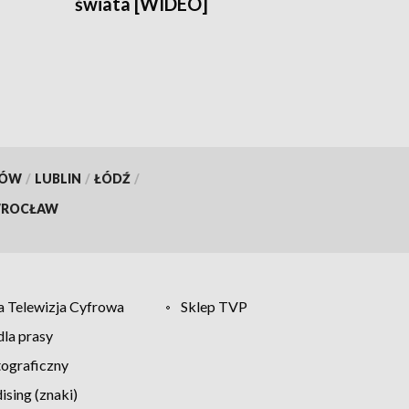
świata [WIDEO]
KÓW
/
LUBLIN
/
ŁÓDŹ
/
ROCŁAW
 Telewizja Cyfrowa
Sklep TVP
la prasy
tograficzny
sing (znaki)