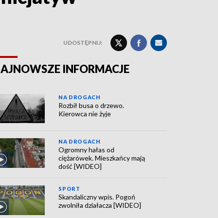
UDOSTĘPNIJ:
AJNOWSZE INFORMACJE
NA DROGACH
Rozbił busa o drzewo.
Kierowca nie żyje
NA DROGACH
Ogromny hałas od
ciężarówek. Mieszkańcy mają
dość [WIDEO]
SPORT
Skandaliczny wpis. Pogoń
zwolniła działacza [WIDEO]