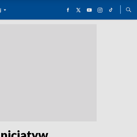
j
Inicjatyw