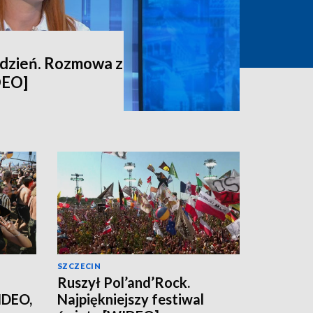
ydzień. Rozmowa z
DEO]
SZCZECIN
Ruszył Pol’and’Rock.
IDEO,
Najpiękniejszy festiwal