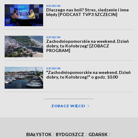
SZCZECIN
Dlaczego nas boli? Stres, siedzenie i inne
błędy [PODCAST TVP3 SZCZECIN]
SZCZECIN
Zachodniopomorskie na weekend. Dzień
dobry, tu Kołobrzeg! [ZOBACZ
PROGRAM]
SZCZECIN
"Zachodniopomorskie na weekend. Dzień
dobry, tu Kołobrzeg!" o godz. 10.00
ZOBACZ WIĘCEJ
BIAŁYSTOK
/
BYDGOSZCZ
/
GDAŃSK
/