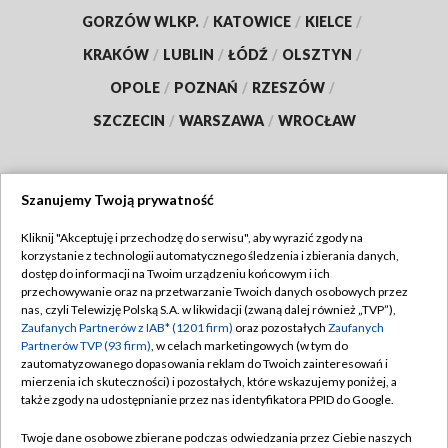
GORZÓW WLKP.
/
KATOWICE
/
KIELCE
/
KRAKÓW
/
LUBLIN
/
ŁÓDŹ
/
OLSZTYN
/
OPOLE
/
POZNAŃ
/
RZESZÓW
/
SZCZECIN
/
WARSZAWA
/
WROCŁAW
Szanujemy Twoją prywatność
Dołącz do nas:
Kliknij "Akceptuję i przechodzę do serwisu", aby wyrazić zgody na
korzystanie z technologii automatycznego śledzenia i zbierania danych,
TVP
dostęp do informacji na Twoim urządzeniu końcowym i ich
Abonament TVP
przechowywanie oraz na przetwarzanie Twoich danych osobowych przez
Regulamin TVP
nas, czyli Telewizję Polską S.A. w likwidacji (zwaną dalej również „TVP”),
Emisja w TVP
Polityka prywatności
Zaufanych Partnerów z IAB* (1201 firm)
oraz pozostałych
Zaufanych
Partnerów TVP (93 firm)
, w celach marketingowych (w tym do
Centrum informacji TVP
Moje zgody
zautomatyzowanego dopasowania reklam do Twoich zainteresowań i
mierzenia ich skuteczności) i pozostałych, które wskazujemy poniżej, a
Naziemna Telewizja Cyfrowa
Pomoc
także zgody na udostępnianie przez nas identyfikatora PPID do Google.
Sklep TVP
Biuro reklamy
Twoje dane osobowe zbierane podczas odwiedzania przez Ciebie naszych