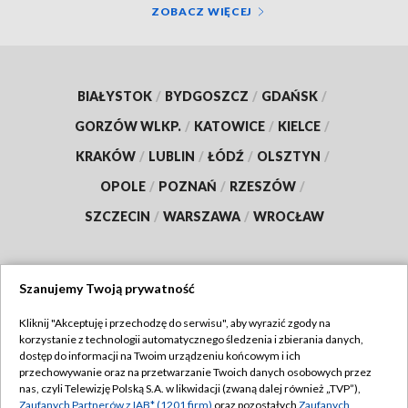
ZOBACZ WIĘCEJ
BIAŁYSTOK
/
BYDGOSZCZ
/
GDAŃSK
/
GORZÓW WLKP.
/
KATOWICE
/
KIELCE
/
KRAKÓW
/
LUBLIN
/
ŁÓDŹ
/
OLSZTYN
/
OPOLE
/
POZNAŃ
/
RZESZÓW
/
SZCZECIN
/
WARSZAWA
/
WROCŁAW
Szanujemy Twoją prywatność
Dołącz do nas:
Kliknij "Akceptuję i przechodzę do serwisu", aby wyrazić zgody na
korzystanie z technologii automatycznego śledzenia i zbierania danych,
TVP
dostęp do informacji na Twoim urządzeniu końcowym i ich
Abonament TVP
przechowywanie oraz na przetwarzanie Twoich danych osobowych przez
Regulamin TVP
nas, czyli Telewizję Polską S.A. w likwidacji (zwaną dalej również „TVP”),
Emisja w TVP
Polityka prywatności
Zaufanych Partnerów z IAB* (1201 firm)
oraz pozostałych
Zaufanych