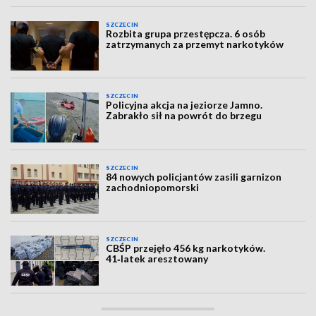
SZCZECIN
Rozbita grupa przestępcza. 6 osób
zatrzymanych za przemyt narkotyków
SZCZECIN
Policyjna akcja na jeziorze Jamno.
Zabrakło sił na powrót do brzegu
SZCZECIN
84 nowych policjantów zasili garnizon
zachodniopomorski
SZCZECIN
CBŚP przejęło 456 kg narkotyków.
41‑latek aresztowany