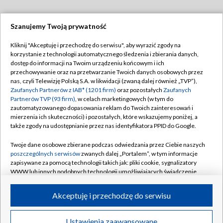
Szanujemy Twoją prywatność
Dołącz do nas:
Kliknij "Akceptuję i przechodzę do serwisu", aby wyrazić zgody na
korzystanie z technologii automatycznego śledzenia i zbierania danych,
TVP
dostęp do informacji na Twoim urządzeniu końcowym i ich
Abonament TVP
przechowywanie oraz na przetwarzanie Twoich danych osobowych przez
Regulamin TVP
nas, czyli Telewizję Polską S.A. w likwidacji (zwaną dalej również „TVP”),
Emisja w TVP
Polityka prywatności
Zaufanych Partnerów z IAB* (1201 firm)
oraz pozostałych
Zaufanych
Partnerów TVP (93 firm)
, w celach marketingowych (w tym do
Centrum informacji TVP
Moje zgody
zautomatyzowanego dopasowania reklam do Twoich zainteresowań i
mierzenia ich skuteczności) i pozostałych, które wskazujemy poniżej, a
Naziemna Telewizja Cyfrowa
Pomoc
także zgody na udostępnianie przez nas identyfikatora PPID do Google.
Sklep TVP
Biuro reklamy
Twoje dane osobowe zbierane podczas odwiedzania przez Ciebie naszych
Rada Programowa
Kontakt
poszczególnych serwisów
zwanych dalej „Portalem”, w tym informacje
zapisywane za pomocą technologii takich jak: pliki cookie, sygnalizatory
System NOS
WWW lub innych podobnych technologii umożliwiających świadczenie
dopasowanych i bezpiecznych usług, personalizację treści oraz reklam,
Informacje o nadawcy
Kanały
udostępnianie funkcji mediów społecznościowych oraz analizowanie
Akceptuję i przechodzę do serwisu
ruchu w Internecie.
Program dla prasy
©2026 Telewizja Polska S.A. w likwidacji
Biuro Reklamy
Twoje dane osobowe zbierane podczas odwiedzania przez Ciebie
Ustawienia zaawansowane