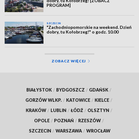
dobry, tu Kołobrzeg! [ZOBACZ
PROGRAM]
SZCZECIN
"Zachodniopomorskie na weekend. Dzień
dobry, tu Kołobrzeg!" o godz. 10.00
ZOBACZ WIĘCEJ
BIAŁYSTOK
/
BYDGOSZCZ
/
GDAŃSK
/
GORZÓW WLKP.
/
KATOWICE
/
KIELCE
/
KRAKÓW
/
LUBLIN
/
ŁÓDŹ
/
OLSZTYN
/
OPOLE
/
POZNAŃ
/
RZESZÓW
/
SZCZECIN
/
WARSZAWA
/
WROCŁAW