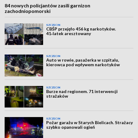
84 nowych policjantów zasili garnizon
zachodniopomorski
SZCZECIN
CBŚP przejęło 456 kg narkotyków.
41‑latek aresztowany
SZCZECIN
Auto w rowie, pasażerka w szpitalu,
kierowca pod wpływem narkotyków
SZCZECIN
Burze nad regionem. 71 interwencji
strażaków
SZCZECIN
Pożar garażu w Starych Bielicach. Strażacy
szybko opanowali ogień