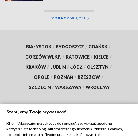
ZOBACZ WIĘCEJ
BIAŁYSTOK
/
BYDGOSZCZ
/
GDAŃSK
/
GORZÓW WLKP.
/
KATOWICE
/
KIELCE
/
KRAKÓW
/
LUBLIN
/
ŁÓDŹ
/
OLSZTYN
/
OPOLE
/
POZNAŃ
/
RZESZÓW
/
SZCZECIN
/
WARSZAWA
/
WROCŁAW
Szanujemy Twoją prywatność
Dołącz do nas:
Kliknij "Akceptuję i przechodzę do serwisu", aby wyrazić zgody na
korzystanie z technologii automatycznego śledzenia i zbierania danych,
TVP
dostęp do informacji na Twoim urządzeniu końcowym i ich