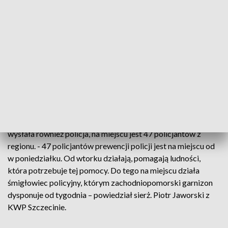
ratować ludzi – wracając, widzą samochód,
który jest już pół metra zanurzony w
wodzie i też już muszą się szybko
ewakuować
- mówi Tomasz Szulc, koordynator
Zachodniopomorskiego WOPR.
Służby z regionu na miejscu tragedii
Na Dolnym Śląsku od soboty pomagają zachodniopomorscy
strażacy. We wtorek wyjechało kolejnych 40. Wsparcie
wysłała również policja, na miejscu jest 47 policjantów z
regionu. - 47 policjantów prewencji policji jest na miejscu od
w poniedziałku. Od wtorku działają, pomagają ludności,
która potrzebuje tej pomocy. Do tego na miejscu działa
śmigłowiec policyjny, którym zachodniopomorski garnizon
dysponuje od tygodnia – powiedział sierż. Piotr Jaworski z
KWP Szczecinie.