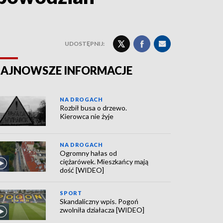
UDOSTĘPNIJ:
AJNOWSZE INFORMACJE
NA DROGACH
Rozbił busa o drzewo.
Kierowca nie żyje
NA DROGACH
Ogromny hałas od
ciężarówek. Mieszkańcy mają
dość [WIDEO]
SPORT
Skandaliczny wpis. Pogoń
zwolniła działacza [WIDEO]