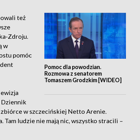
owali też
wsze
ka-Zdroju.
ą w
prostu pomóc
ydent
Pomoc dla powodzian.
Rozmowa z senatorem
Tomaszem Grodzkim [WIDEO]
lewizja
s Dziennik
zbiórce w szczecińskiej Netto Arenie.
. Tam ludzie nie mają nic, wszystko stracili –