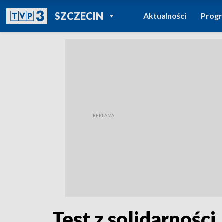
POWRÓT DO
SZCZECIN
Aktualności
Prog
TVP REGIONY
Test z solidarnośc