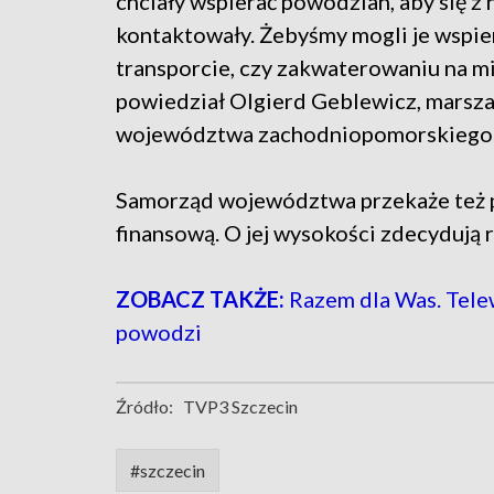
chciały wspierać powodzian, aby się z 
kontaktowały. Żebyśmy mogli je wspie
transporcie, czy zakwaterowaniu na mi
powiedział Olgierd Geblewicz, marsz
województwa zachodniopomorskiego
Samorząd województwa przekaże też
finansową. O jej wysokości zdecydują r
ZOBACZ TAKŻE:
Razem dla Was. Telew
powodzi
Źródło:
TVP3 Szczecin
#szczecin