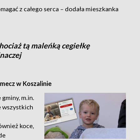
pomagać z całego serca – dodała mieszkanka
hociaż tą maleńką cegiełkę
naczej
mecz w Koszalinie
 gminy, m.in.
e wszystkich
również koce,
de