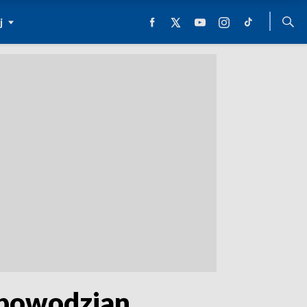
j
a powodzian