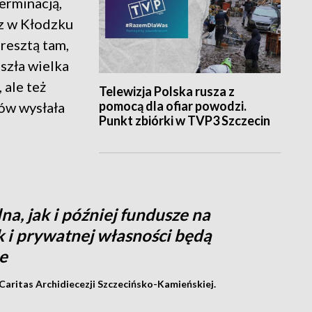
erminacją,
az w Kłodzku
zresztą tam,
szła wielka
 ale też
Telewizja Polska rusza z
pomocą dla ofiar powodzi.
ów wysłała
Punkt zbiórki w TVP3 Szczecin
a, jak i później fundusze na
k i prywatnej własności będą
e
 Caritas Archidiecezji Szczecińsko-Kamieńskiej.