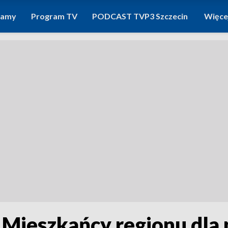
ramy
Program TV
PODCAST TVP3 Szczecin
Więce
i. Mieszkańcy regionu dl