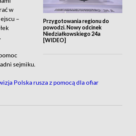
nami
rać w
ejscu –
Przygotowania regionu do
powodzi. Nowy odcinek
ałek
Niedziałkowskiego 24a
.
[WIDEO]
 pomoc
adni sejmiku.
izja Polska rusza z pomocą dla ofiar