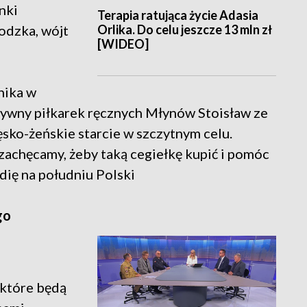
nki
Terapia ratująca życie Adasia
Orlika. Do celu jeszcze 13 mln zł
odzka, wójt
[WIDEO]
rnika w
tywny piłkarek ręcznych Młynów Stoisław ze
sko-żeńskie starcie w szczytnym celu.
 zachęcamy, żeby taką cegiełkę kupić i pomóc
dię na południu Polski
go
 które będą