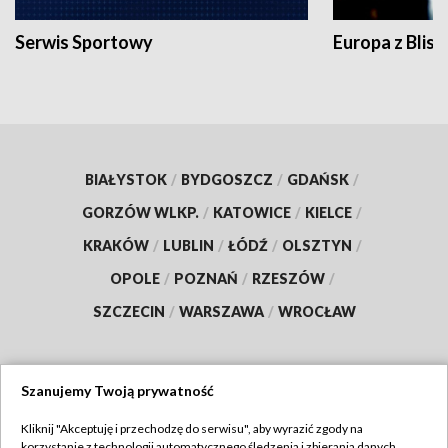
Serwis Sportowy
Europa z Blisk
BIAŁYSTOK
/
BYDGOSZCZ
/
GDAŃSK
/
GORZÓW WLKP.
/
KATOWICE
/
KIELCE
/
KRAKÓW
/
LUBLIN
/
ŁÓDŹ
/
OLSZTYN
/
OPOLE
/
POZNAŃ
/
RZESZÓW
/
SZCZECIN
/
WARSZAWA
/
WROCŁAW
Szanujemy Twoją prywatność
Dołącz do nas:
Kliknij "Akceptuję i przechodzę do serwisu", aby wyrazić zgody na
korzystanie z technologii automatycznego śledzenia i zbierania danych,