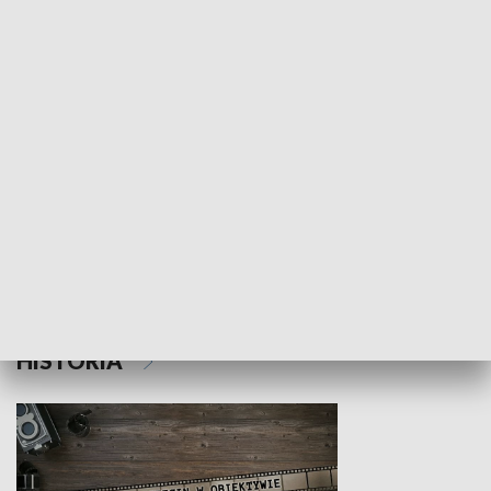
NAUKA I EDUKACJA
Z indeksem w ręku
Droga po suk
HISTORIA