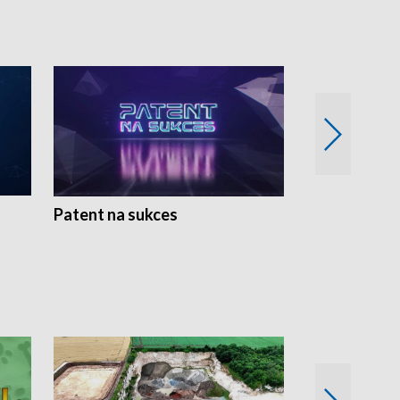
Patent na sukces
Rolnictwo w 