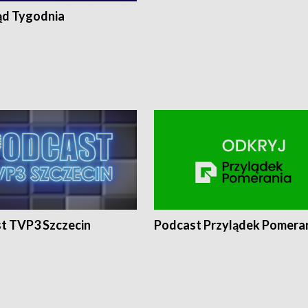
ąd Tygodnia
t TVP3 Szczecin
Podcast Przylądek Pomera