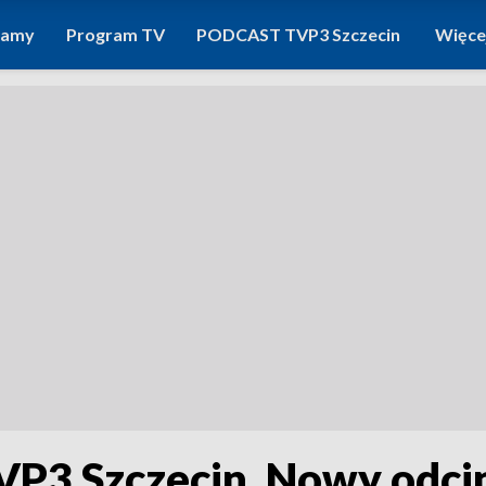
ramy
Program TV
PODCAST TVP3 Szczecin
Więce
TVP3 Szczecin. Nowy odci