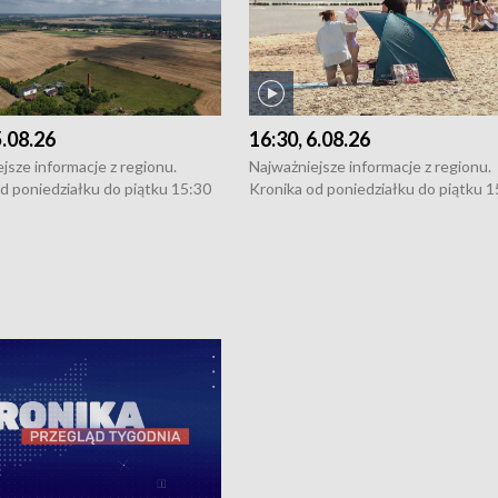
5.08.26
16:30, 6.08.26
jsze informacje z regionu.
Najważniejsze informacje z regionu.
d poniedziałku do piątku 15:30
Kronika od poniedziałku do piątku 1
16:30 (+ rozmowa), 18:30, 21:30.
(flesz), 16:30 (+ rozmowa), 18:30, 21
y i święta 15:30 i 16:30
W weekendy i święta 15:30 i 16:30
8:30 i 21:30. Dziennikarze czekają
(flesz), 18:30 i 21:30. Dziennikarze c
a zgłoszenia: Szczecin - tel. 91-
na Państwa zgłoszenia: Szczecin - te
0, Koszalin - tel. 94-34-50-054,
4 8-10-400, Koszalin - tel. 94-34-50
ronika@tvp.pl.
e-mail: kronika@tvp.pl.