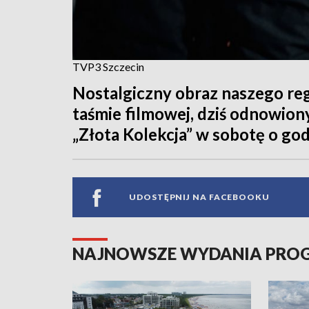
TVP3 Szczecin
Nostalgiczny obraz naszego regi
taśmie filmowej, dziś odnowio
„Złota Kolekcja” w sobotę o god
UDOSTĘPNIJ NA FACEBOOKU
NAJNOWSZE WYDANIA PR