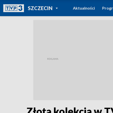
POWRÓT DO
SZCZECIN
Aktualności
Prog
TVP REGIONY
Złota kolekcja w 