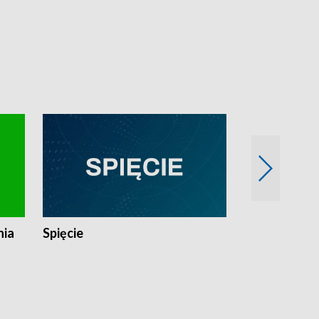
nia
Spięcie
Niedziałkow