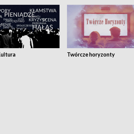
Kultura
Twórcze horyzonty