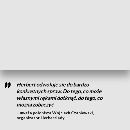
ogromnym darem dla serca i dla ducha. Bardzo piękną
wartość on przekazuje w swoich wierszach – podkreślił
zwycięzca Herbertiady Karol Moszczuk.
Herbert często postrzegany jest jako poeta hermetyczny -
moralista, zajmujący się światem wartości i filozofii. Jednak
znawcy jego twórczości z tym poglądem polemizują, według
nich to poezja, w której każdy współczesny człowiek może
znaleźć coś dla siebie.
Herbert odwołuje się do bardzo
konkretnych spraw. Do tego, co może
własnymi rękami dotknąć, do tego, co
można zobaczyć
– uważa polonista Wojciech Czaplewski,
organizator Herbertiady.