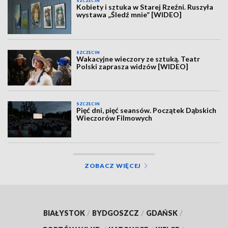
SZCZECIN
Kobiety i sztuka w Starej Rzeźni. Ruszyła
wystawa „Śledź mnie” [WIDEO]
SZCZECIN
Wakacyjne wieczory ze sztuką. Teatr
Polski zaprasza widzów [WIDEO]
SZCZECIN
Pięć dni, pięć seansów. Początek Dąbskich
Wieczorów Filmowych
ZOBACZ WIĘCEJ
BIAŁYSTOK
/
BYDGOSZCZ
/
GDAŃSK
/