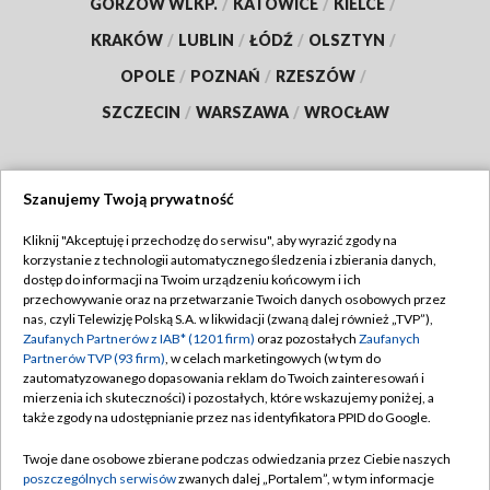
GORZÓW WLKP.
/
KATOWICE
/
KIELCE
/
KRAKÓW
/
LUBLIN
/
ŁÓDŹ
/
OLSZTYN
/
OPOLE
/
POZNAŃ
/
RZESZÓW
/
SZCZECIN
/
WARSZAWA
/
WROCŁAW
Szanujemy Twoją prywatność
Dołącz do nas:
Kliknij "Akceptuję i przechodzę do serwisu", aby wyrazić zgody na
korzystanie z technologii automatycznego śledzenia i zbierania danych,
TVP
dostęp do informacji na Twoim urządzeniu końcowym i ich
Abonament TVP
przechowywanie oraz na przetwarzanie Twoich danych osobowych przez
Regulamin TVP
nas, czyli Telewizję Polską S.A. w likwidacji (zwaną dalej również „TVP”),
Emisja w TVP
Polityka prywatności
Zaufanych Partnerów z IAB* (1201 firm)
oraz pozostałych
Zaufanych
Partnerów TVP (93 firm)
, w celach marketingowych (w tym do
Centrum informacji TVP
Moje zgody
zautomatyzowanego dopasowania reklam do Twoich zainteresowań i
mierzenia ich skuteczności) i pozostałych, które wskazujemy poniżej, a
Naziemna Telewizja Cyfrowa
Pomoc
także zgody na udostępnianie przez nas identyfikatora PPID do Google.
Sklep TVP
Biuro reklamy
Twoje dane osobowe zbierane podczas odwiedzania przez Ciebie naszych
Rada Programowa
Kontakt
poszczególnych serwisów
zwanych dalej „Portalem”, w tym informacje