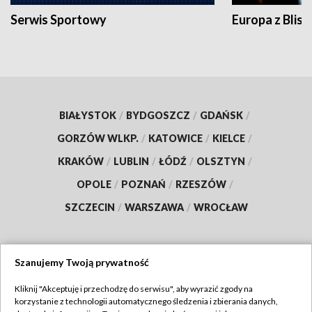
Serwis Sportowy
Europa z Blisk
BIAŁYSTOK
/
BYDGOSZCZ
/
GDAŃSK
/
GORZÓW WLKP.
/
KATOWICE
/
KIELCE
/
KRAKÓW
/
LUBLIN
/
ŁÓDŹ
/
OLSZTYN
/
OPOLE
/
POZNAŃ
/
RZESZÓW
/
SZCZECIN
/
WARSZAWA
/
WROCŁAW
Szanujemy Twoją prywatność
Dołącz do nas:
Kliknij "Akceptuję i przechodzę do serwisu", aby wyrazić zgody na
korzystanie z technologii automatycznego śledzenia i zbierania danych,
TVP