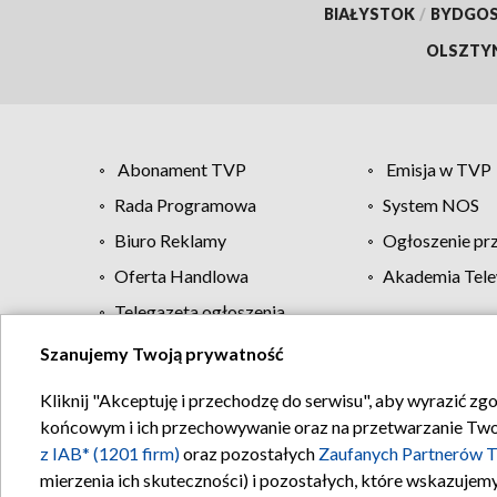
BIAŁYSTOK
/
BYDGO
OLSZTY
Abonament TVP
Emisja w TVP
Rada Programowa
System NOS
Biuro Reklamy
Ogłoszenie pr
Oferta Handlowa
Akademia Tele
Telegazeta ogłoszenia
Szanujemy Twoją prywatność
Regulamin TVP
Kliknij "Akceptuję i przechodzę do serwisu", aby wyrazić zg
końcowym i ich przechowywanie oraz na przetwarzanie Twoich
z IAB* (1201 firm)
oraz pozostałych
Zaufanych Partnerów T
mierzenia ich skuteczności) i pozostałych, które wskazujemy