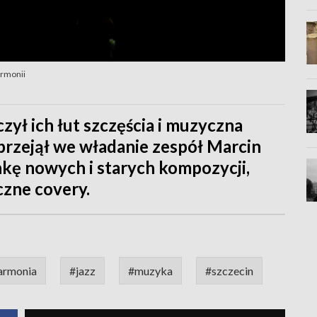
armonii
czył ich łut szczęścia i muzyczna
 przejął we władanie zespół Marcin
nkę nowych i starych kompozycji,
czne covery.
harmonia
#jazz
#muzyka
#szczecin