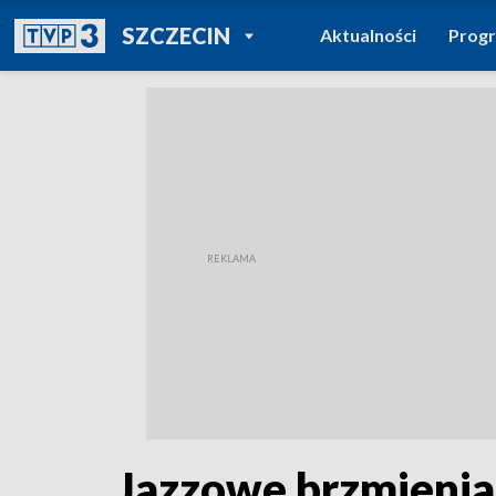
POWRÓT DO
SZCZECIN
Aktualności
Prog
TVP REGIONY
Jazzowe brzmienia.