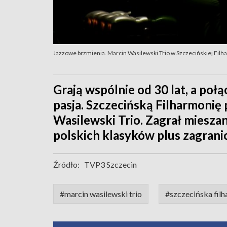
Jazzowe brzmienia. Marcin Wasilewski Trio w Szczecińskiej Filh
Grają wspólnie od 30 lat, a połą
pasja. Szczecińską Filharmonię
Wasilewski Trio. Zagrał miesza
polskich klasyków plus zagrani
Źródło:
TVP3 Szczecin
#marcin wasilewski trio
#szczecińska fil