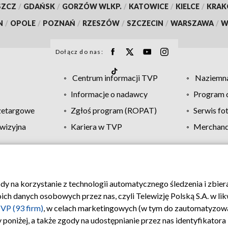
SZCZ
/
GDAŃSK
/
GORZÓW WLKP.
/
KATOWICE
/
KIELCE
/
KRA
N
/
OPOLE
/
POZNAŃ
/
RZESZÓW
/
SZCZECIN
/
WARSZAWA
/
W
Dołącz do nas:
Centrum informacji TVP
Naziemna
Informacje o nadawcy
Program d
zetargowe
Zgłoś program (ROPAT)
Serwis fo
wizyjna
Kariera w TVP
Merchandi
Polityka prywatności
Moje zgody
Pomoc
Biuro re
ody na korzystanie z technologii automatycznego śledzenia i zbie
 danych osobowych przez nas, czyli Telewizję Polską S.A. w likw
VP (93 firm)
, w celach marketingowych (w tym do zautomatyzow
 poniżej, a także zgody na udostępnianie przez nas identyfikator