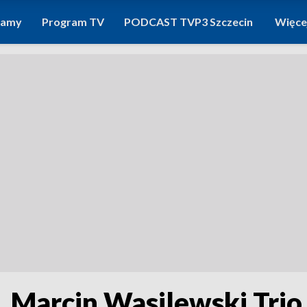
ramy
Program TV
PODCAST TVP3 Szczecin
Więce
 Marcin Wasilewski Trio 