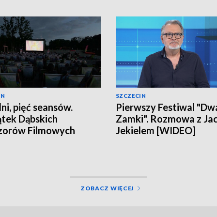
IN
SZCZECIN
dni, pięć seansów.
Pierwszy Festiwal "Dw
tek Dąbskich
Zamki". Rozmowa z Ja
zorów Filmowych
Jekielem [WIDEO]
ZOBACZ WIĘCEJ