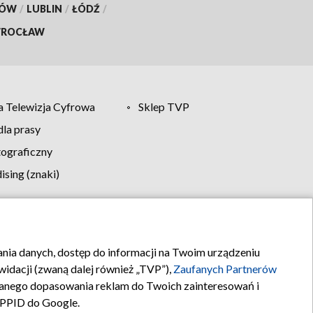
KÓW
/
LUBLIN
/
ŁÓDŹ
/
ROCŁAW
 Telewizja Cyfrowa
Sklep TVP
la prasy
tograficzny
sing (znaki)
klamy
Kontakt
rania danych, dostęp do informacji na Twoim urządzeniu
idacji (zwaną dalej również „TVP”),
Zaufanych Partnerów
anego dopasowania reklam do Twoich zainteresowań i
a PPID do Google.