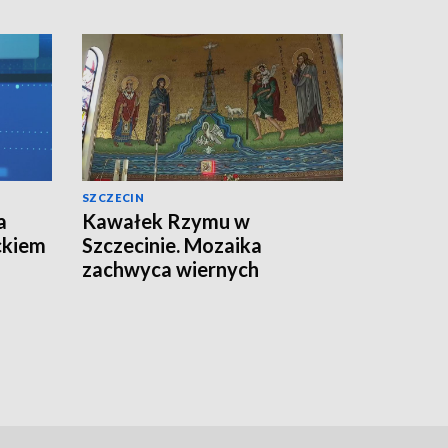
SZCZECIN
a
Kawałek Rzymu w
ckiem
Szczecinie. Mozaika
zachwyca wiernych
[WIDEO]