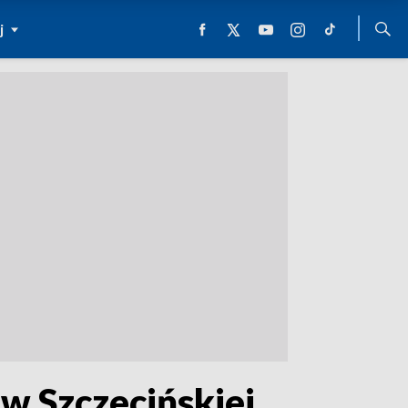
j
w Szczecińskiej