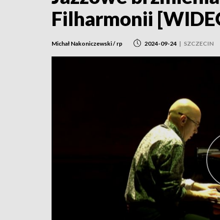
Filharmonii [WIDE
Michał Nakoniczewski / rp
2024-09-24
|
SZCZECIN