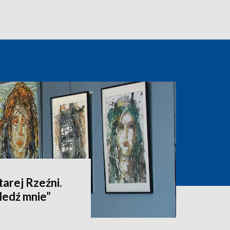
tarej Rzeźni.
ledź mnie”