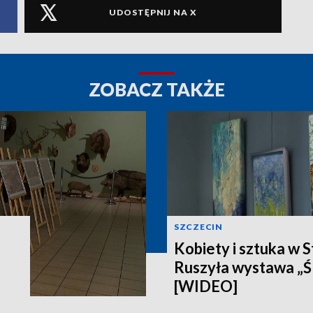
UDOSTĘPNIJ NA X
ZOBACZ TAKŻE
SZCZECIN
Kobiety i sztuka w S
Ruszyła wystawa „Ś
[WIDEO]