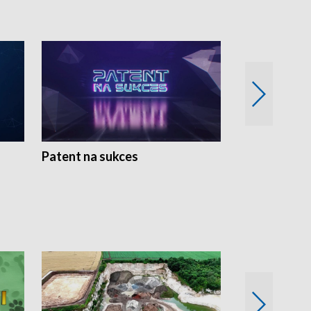
Patent na sukces
Rolnictwo w 