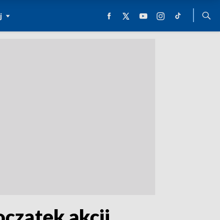
j
oczątek akcji