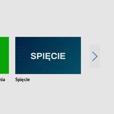
nia
Spięcie
Niedziałkow