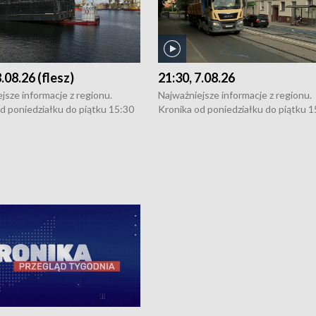
8.08.26 (flesz)
21:30, 7.08.26
jsze informacje z regionu.
Najważniejsze informacje z regionu.
d poniedziałku do piątku 15:30
Kronika od poniedziałku do piątku 1
16:30 (+ rozmowa), 18:30, 21:30.
(flesz), 16:30 (+ rozmowa), 18:30, 21
y i święta 15:30 i 16:30
W weekendy i święta 15:30 i 16:30
8:30 i 21:30. Dziennikarze czekają
(flesz), 18:30 i 21:30. Dziennikarze c
a zgłoszenia: Szczecin - tel. 91-
na Państwa zgłoszenia: Szczecin - te
0, Koszalin - tel. 94-34-50-054,
4 8-10-400, Koszalin - tel. 94-34-50
ronika@tvp.pl.
e-mail: kronika@tvp.pl.