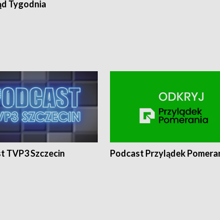
ąd Tygodnia
t TVP3 Szczecin
Podcast Przylądek Pomera