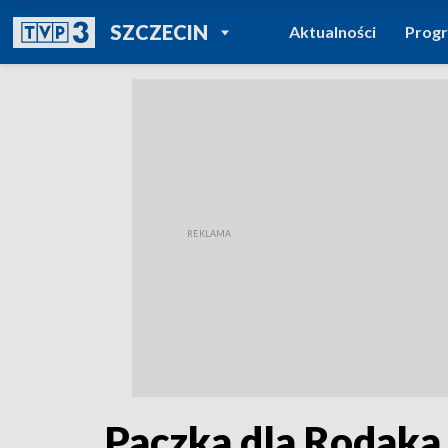
POWRÓT DO
SZCZECIN
Aktualności
Prog
TVP REGIONY
Paczka dla Rodaka 