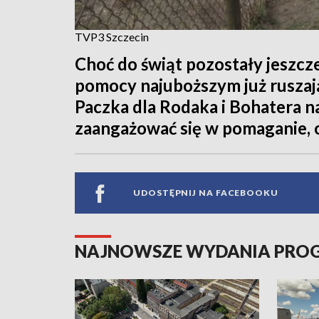
TVP3 Szczecin
Choć do świąt pozostały jeszcz
pomocy najuboższym już ruszają
Paczka dla Rodaka i Bohatera n
zaangażować się w pomaganie, o
UDOSTĘPNIJ NA FACEBOOKU
NAJNOWSZE WYDANIA PR