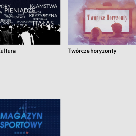
Kultura
Twórcze horyzonty