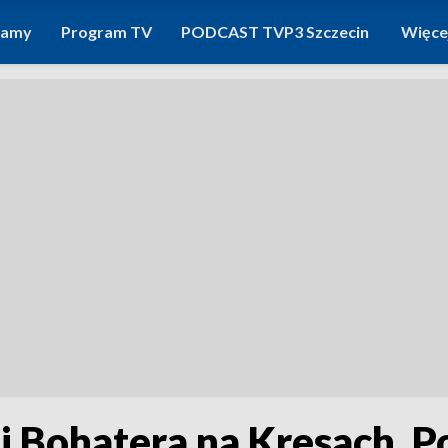
ramy
Program TV
PODCAST TVP3 Szczecin
Więce
i Bohatera na Kresach. P