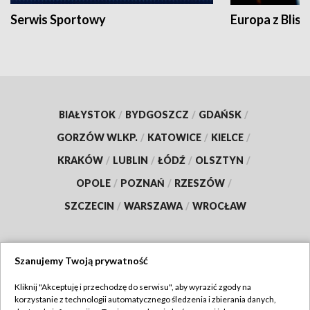
Serwis Sportowy
Europa z Blisk
BIAŁYSTOK
/
BYDGOSZCZ
/
GDAŃSK
/
GORZÓW WLKP.
/
KATOWICE
/
KIELCE
/
KRAKÓW
/
LUBLIN
/
ŁÓDŹ
/
OLSZTYN
/
OPOLE
/
POZNAŃ
/
RZESZÓW
/
SZCZECIN
/
WARSZAWA
/
WROCŁAW
Szanujemy Twoją prywatność
Dołącz do nas:
Kliknij "Akceptuję i przechodzę do serwisu", aby wyrazić zgody na
korzystanie z technologii automatycznego śledzenia i zbierania danych,
TVP