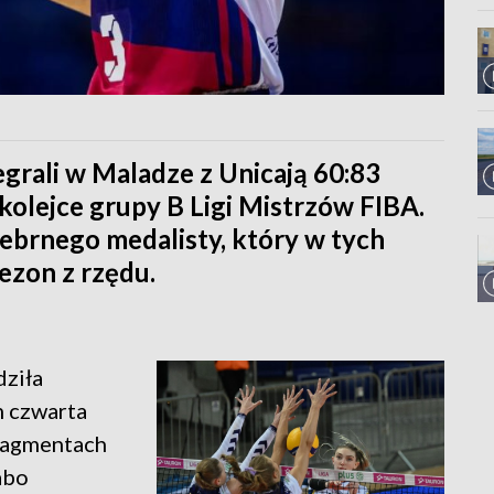
grali w Maladze z Unicają 60:83
. kolejce grupy B Ligi Mistrzów FIBA.
rebrnego medalisty, który w tych
ezon z rzędu.
dziła
m czwarta
fragmentach
abo