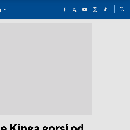
j
e Kinga gorsi od