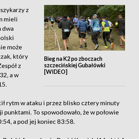
oszykarzy z
m mieli
a dwa
olski
nie może
zak, który
Bieg na K2 po zboczach
szczecińskiej Gubałówki
Zespół z
[WIDEO]
32, a w
15.
ił rytm w ataku i przez blisko cztery minuty
kcji punktami. To spowodowało, że w połowie
54, a pod jej koniec 83:58.