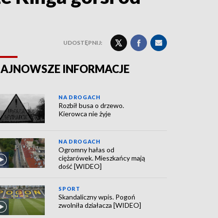
UDOSTĘPNIJ:
AJNOWSZE INFORMACJE
NA DROGACH
Rozbił busa o drzewo.
Kierowca nie żyje
NA DROGACH
Ogromny hałas od
ciężarówek. Mieszkańcy mają
dość [WIDEO]
SPORT
Skandaliczny wpis. Pogoń
zwolniła działacza [WIDEO]