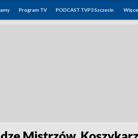
ramy
Program TV
PODCAST TVP3 Szczecin
Więce
dze Mistrzów. Koszykarz