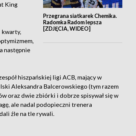
ut King
Przegrana siatkarek Chemika.
Radomka Radom lepsza
[ZDJĘCIA, WIDEO]
 kwarty,
 optymizmem,
 a następnie
zespół hiszpańskiej ligi ACB, mający w
olski Aleksandra Balcerowskiego (tym razem
ów oraz dwie zbiórki i dobrze spisywał się w
gę, ale nadal podopieczni trenera
i źle na tle rywali.