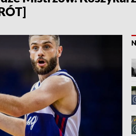
KRÓT]
N