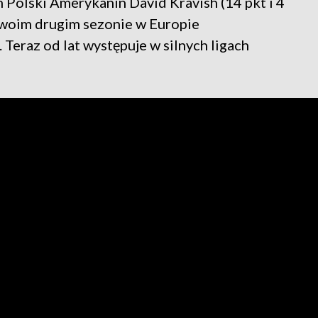
Polski Amerykanin David Kravish (14 pkt i 4
 swoim drugim sezonie w Europie
Teraz od lat występuje w silnych ligach