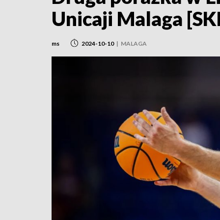
Unicaji Malaga [S
ms
2024-10-10
|
MALAGA