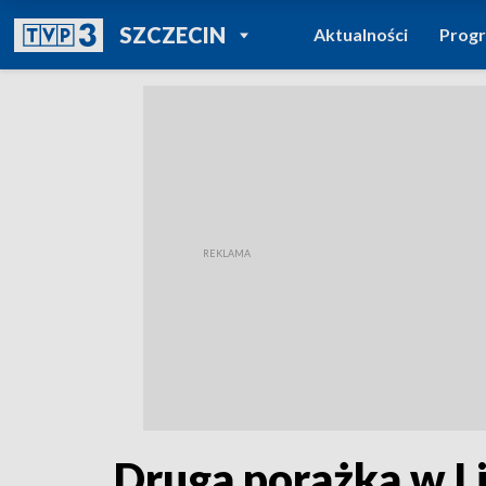
POWRÓT DO
SZCZECIN
Aktualności
Prog
TVP REGIONY
Druga porażka w Li