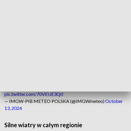
"Ostrzeżenie przed sztormem. Wiatr południowo-wschodni
6 do 7, w porywach 8 do 9 przechodzący w cyrkulację
cykloniczną 3 do 5 w skali B. Stan morza 4. Temperatura
powietrza około 12°C. Widzialność dobra do umiarkowanej.
Przelotny deszcz." -
podaje w komunikacie IMGW
.
Na Bałtyku sztorm i ostrzeżenie na silny wiatr południowo-
wschodni 6 do 7, w porywach 8 do 9 przechodzący w
cyrkulację cykloniczną 3 do 5 w skali B. Stan morza 4.
Temperatura powietrza około 12°C. Widzialność dobra do
umiarkowanej. Przelotny deszcz.
https://t.co/vIqaRWQy9t
pic.twitter.com/70VEUE3QtI
— IMGW-PIB METEO POLSKA (@IMGWmeteo)
October
13, 2024
Silne wiatry w całym regionie