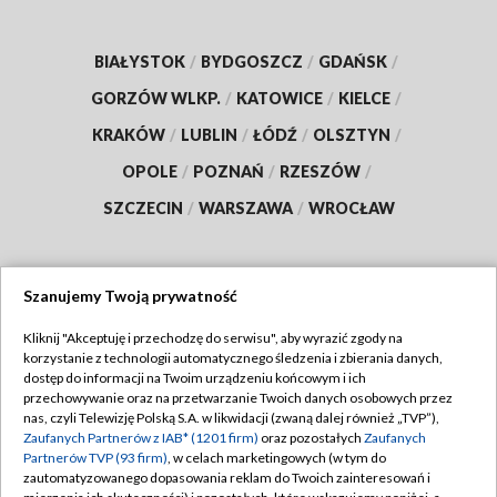
BIAŁYSTOK
/
BYDGOSZCZ
/
GDAŃSK
/
GORZÓW WLKP.
/
KATOWICE
/
KIELCE
/
KRAKÓW
/
LUBLIN
/
ŁÓDŹ
/
OLSZTYN
/
OPOLE
/
POZNAŃ
/
RZESZÓW
/
SZCZECIN
/
WARSZAWA
/
WROCŁAW
Szanujemy Twoją prywatność
Dołącz do nas:
Kliknij "Akceptuję i przechodzę do serwisu", aby wyrazić zgody na
korzystanie z technologii automatycznego śledzenia i zbierania danych,
TVP
dostęp do informacji na Twoim urządzeniu końcowym i ich
Abonament TVP
przechowywanie oraz na przetwarzanie Twoich danych osobowych przez
Regulamin TVP
nas, czyli Telewizję Polską S.A. w likwidacji (zwaną dalej również „TVP”),
Emisja w TVP
Polityka prywatności
Zaufanych Partnerów z IAB* (1201 firm)
oraz pozostałych
Zaufanych
Partnerów TVP (93 firm)
, w celach marketingowych (w tym do
Centrum informacji TVP
Moje zgody
zautomatyzowanego dopasowania reklam do Twoich zainteresowań i