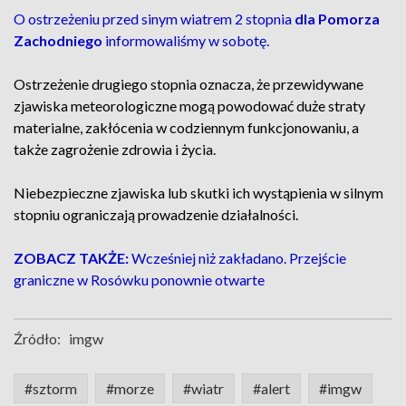
O ostrzeżeniu przed sinym wiatrem 2 stopnia
dla Pomorza
Zachodniego
informowaliśmy w sobotę.
Ostrzeżenie drugiego stopnia oznacza, że przewidywane
zjawiska meteorologiczne mogą powodować duże straty
materialne, zakłócenia w codziennym funkcjonowaniu, a
także zagrożenie zdrowia i życia.
Niebezpieczne zjawiska lub skutki ich wystąpienia w silnym
stopniu ograniczają prowadzenie działalności.
ZOBACZ TAKŻE:
Wcześniej niż zakładano. Przejście
graniczne w Rosówku ponownie otwarte
Źródło:
imgw
#sztorm
#morze
#wiatr
#alert
#imgw