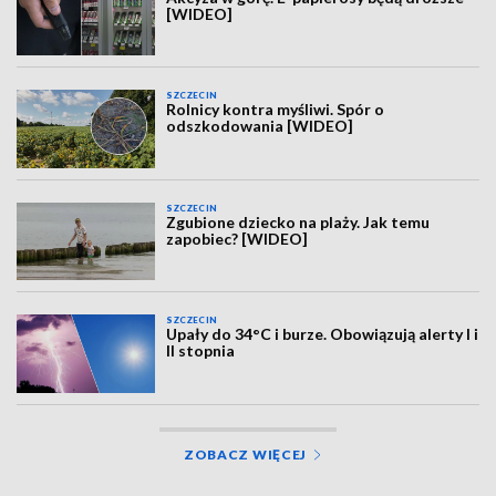
[WIDEO]
SZCZECIN
Rolnicy kontra myśliwi. Spór o
odszkodowania [WIDEO]
SZCZECIN
Zgubione dziecko na plaży. Jak temu
zapobiec? [WIDEO]
SZCZECIN
Upały do 34°C i burze. Obowiązują alerty I i
II stopnia
ZOBACZ WIĘCEJ