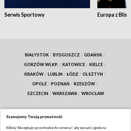
Serwis Sportowy
Europa z Blisk
BIAŁYSTOK
/
BYDGOSZCZ
/
GDAŃSK
/
GORZÓW WLKP.
/
KATOWICE
/
KIELCE
/
KRAKÓW
/
LUBLIN
/
ŁÓDŹ
/
OLSZTYN
/
OPOLE
/
POZNAŃ
/
RZESZÓW
/
SZCZECIN
/
WARSZAWA
/
WROCŁAW
Szanujemy Twoją prywatność
Dołącz do nas:
Kliknij "Akceptuję i przechodzę do serwisu", aby wyrazić zgody na