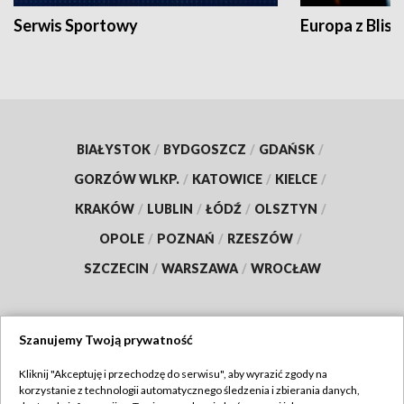
Serwis Sportowy
Europa z Blisk
BIAŁYSTOK
/
BYDGOSZCZ
/
GDAŃSK
/
GORZÓW WLKP.
/
KATOWICE
/
KIELCE
/
KRAKÓW
/
LUBLIN
/
ŁÓDŹ
/
OLSZTYN
/
OPOLE
/
POZNAŃ
/
RZESZÓW
/
SZCZECIN
/
WARSZAWA
/
WROCŁAW
Szanujemy Twoją prywatność
Dołącz do nas:
Kliknij "Akceptuję i przechodzę do serwisu", aby wyrazić zgody na
korzystanie z technologii automatycznego śledzenia i zbierania danych,
TVP