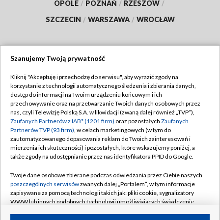
OPOLE
/
POZNAŃ
/
RZESZÓW
/
SZCZECIN
/
WARSZAWA
/
WROCŁAW
Szanujemy Twoją prywatność
Dołącz do nas:
Kliknij "Akceptuję i przechodzę do serwisu", aby wyrazić zgody na
korzystanie z technologii automatycznego śledzenia i zbierania danych,
TVP
dostęp do informacji na Twoim urządzeniu końcowym i ich
Abonament TVP
przechowywanie oraz na przetwarzanie Twoich danych osobowych przez
Regulamin TVP
nas, czyli Telewizję Polską S.A. w likwidacji (zwaną dalej również „TVP”),
Emisja w TVP
Polityka prywatności
Zaufanych Partnerów z IAB* (1201 firm)
oraz pozostałych
Zaufanych
Partnerów TVP (93 firm)
, w celach marketingowych (w tym do
Centrum informacji TVP
Moje zgody
zautomatyzowanego dopasowania reklam do Twoich zainteresowań i
mierzenia ich skuteczności) i pozostałych, które wskazujemy poniżej, a
Naziemna Telewizja Cyfrowa
Pomoc
także zgody na udostępnianie przez nas identyfikatora PPID do Google.
Sklep TVP
Biuro reklamy
Twoje dane osobowe zbierane podczas odwiedzania przez Ciebie naszych
Rada Programowa
Kontakt
poszczególnych serwisów
zwanych dalej „Portalem”, w tym informacje
zapisywane za pomocą technologii takich jak: pliki cookie, sygnalizatory
System NOS
WWW lub innych podobnych technologii umożliwiających świadczenie
dopasowanych i bezpiecznych usług, personalizację treści oraz reklam,
Informacje o nadawcy
Kanały
udostępnianie funkcji mediów społecznościowych oraz analizowanie