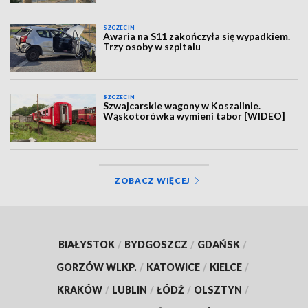
SZCZECIN
Awaria na S11 zakończyła się wypadkiem.
Trzy osoby w szpitalu
SZCZECIN
Szwajcarskie wagony w Koszalinie.
Wąskotorówka wymieni tabor [WIDEO]
ZOBACZ WIĘCEJ
BIAŁYSTOK
/
BYDGOSZCZ
/
GDAŃSK
/
GORZÓW WLKP.
/
KATOWICE
/
KIELCE
/
KRAKÓW
/
LUBLIN
/
ŁÓDŹ
/
OLSZTYN
/