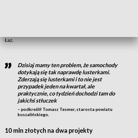
Umowa z wykonawcą ma zostać podpisana w ciągu
najbliższych kilku tygodni. W drodze rewanżu powiat planuje
w przyszłym roku inwestycje na terenie gminy. Chodzi m.in. o
budowę dodatkowych parkingów przy cmentarzu w Suchej
Koszalińskiej, a także modernizację wąskiej drogi z Suchej do
Łaz.
Dzisiaj mamy ten problem, że samochody
dotykają się tak naprawdę lusterkami.
Zderzają się lusterkami i to nie jest
przypadek jeden na kwartał, ale
praktycznie, co tydzień dochodzi tam do
jakichś stłuczek
– podkreślił Tomasz Tesmer, starosta powiatu
koszalińskiego.
10 mln złotych na dwa projekty