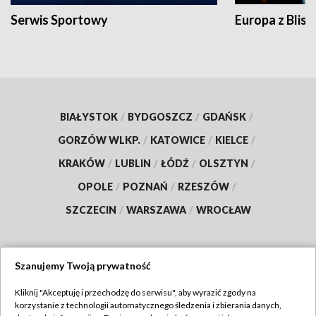
Serwis Sportowy
Europa z Blisk
BIAŁYSTOK
/
BYDGOSZCZ
/
GDAŃSK
/
GORZÓW WLKP.
/
KATOWICE
/
KIELCE
/
KRAKÓW
/
LUBLIN
/
ŁÓDŹ
/
OLSZTYN
/
OPOLE
/
POZNAŃ
/
RZESZÓW
/
SZCZECIN
/
WARSZAWA
/
WROCŁAW
Szanujemy Twoją prywatność
Dołącz do nas:
Kliknij "Akceptuję i przechodzę do serwisu", aby wyrazić zgody na
korzystanie z technologii automatycznego śledzenia i zbierania danych,
TVP