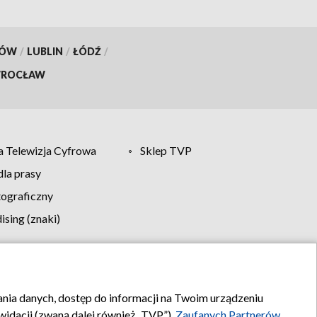
KÓW
/
LUBLIN
/
ŁÓDŹ
/
ROCŁAW
 Telewizja Cyfrowa
Sklep TVP
la prasy
tograficzny
sing (znaki)
klamy
Kontakt
rania danych, dostęp do informacji na Twoim urządzeniu
idacji (zwaną dalej również „TVP”),
Zaufanych Partnerów