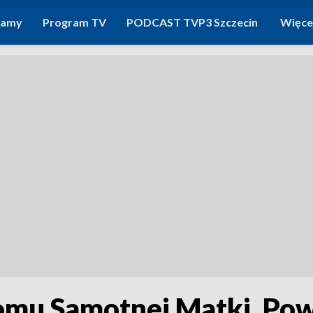
ramy
Program TV
PODCAST TVP3 Szczecin
Więce
omu Samotnej Matki. Pows