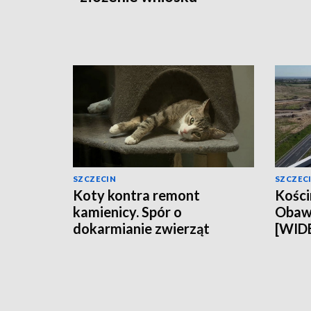
SZCZECIN
SZCZEC
Koty kontra remont
Kości
kamienicy. Spór o
Obawy
dokarmianie zwierząt
[WID
[WIDEO]