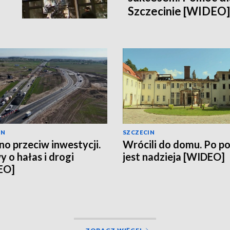
Szczecinie [WIDEO]
IN
SZCZECIN
no przeciw inwestycji.
Wrócili do domu. Po p
 o hałas i drogi
jest nadzieja [WIDEO]
EO]