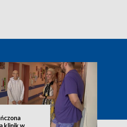
ończona
 klinik w