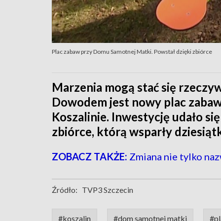
Plac zabaw przy Domu Samotnej Matki. Powstał dzięki zbiórce
Marzenia mogą stać się rzeczywi
Dowodem jest nowy plac zabaw
Koszalinie. Inwestycję udało się
zbiórce, którą wsparły dziesiąt
ZOBACZ TAKŻE:
Zmiana nie tylko na
Źródło:
TVP3 Szczecin
#koszalin
#dom samotnej matki
#p