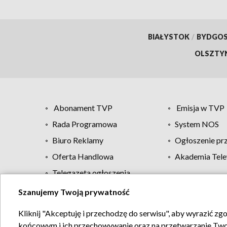
BIAŁYSTOK
/
BYDGO
OLSZTY
Abonament TVP
Emisja w TVP
Rada Programowa
System NOS
Biuro Reklamy
Ogłoszenie pr
Oferta Handlowa
Akademia Tele
Telegazeta ogłoszenia
Szanujemy Twoją prywatność
Regulamin TVP
Kliknij "Akceptuję i przechodzę do serwisu", aby wyrazić zg
końcowym i ich przechowywanie oraz na przetwarzanie Twoich