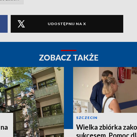
UDOSTĘPNIJ NA X
ZOBACZ TAKŻE
SZCZECIN
 na
Wielka zbiórka zak
sukcesem. Pomoc dla