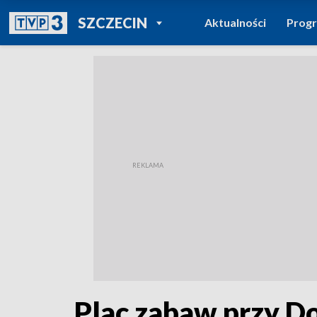
POWRÓT DO
SZCZECIN
Aktualności
Prog
TVP REGIONY
Plac zabaw przy D