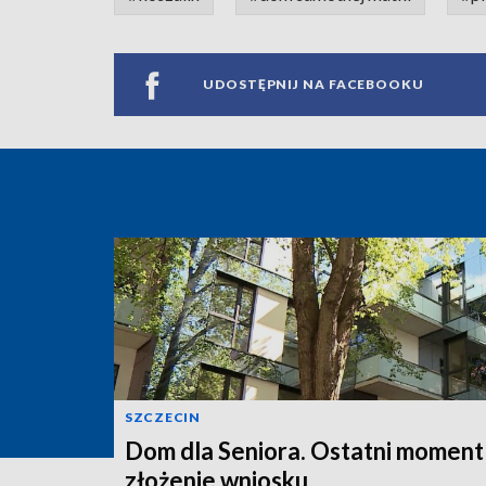
UDOSTĘPNIJ NA FACEBOOKU
SZCZECIN
Dom dla Seniora. Ostatni moment
złożenie wniosku