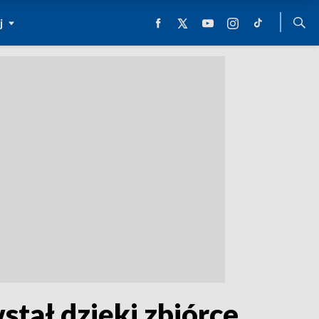
j
tał dzięki zbiórce