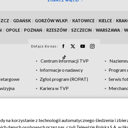
ZOBACZ WIĘCEJ
SZCZ
/
GDAŃSK
/
GORZÓW WLKP.
/
KATOWICE
/
KIELCE
/
KRA
N
/
OPOLE
/
POZNAŃ
/
RZESZÓW
/
SZCZECIN
/
WARSZAWA
/
W
Dołącz do nas:
Centrum informacji TVP
Naziemna
Informacje o nadawcy
Program d
zetargowe
Zgłoś program (ROPAT)
Serwis fo
wizyjna
Kariera w TVP
Merchandi
Polityka prywatności
Moje zgody
Pomoc
Biuro re
ody na korzystanie z technologii automatycznego śledzenia i zbie
 danych osobowych przez nas, czyli Telewizję Polską S.A. w likw