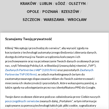
KRAKÓW
/
LUBLIN
/
ŁÓDŹ
/
OLSZTYN
/
OPOLE
/
POZNAŃ
/
RZESZÓW
/
SZCZECIN
/
WARSZAWA
/
WROCŁAW
Szanujemy Twoją prywatność
Dołącz do nas:
Kliknij "Akceptuję i przechodzę do serwisu", aby wyrazić zgody na
korzystanie z technologii automatycznego śledzenia i zbierania danych,
TVP
dostęp do informacji na Twoim urządzeniu końcowym i ich
Abonament TVP
przechowywanie oraz na przetwarzanie Twoich danych osobowych przez
Regulamin TVP
nas, czyli Telewizję Polską S.A. w likwidacji (zwaną dalej również „TVP”),
Emisja w TVP
Polityka prywatności
Zaufanych Partnerów z IAB* (1201 firm)
oraz pozostałych
Zaufanych
Partnerów TVP (93 firm)
, w celach marketingowych (w tym do
Centrum informacji TVP
Moje zgody
zautomatyzowanego dopasowania reklam do Twoich zainteresowań i
mierzenia ich skuteczności) i pozostałych, które wskazujemy poniżej, a
Naziemna Telewizja Cyfrowa
Pomoc
także zgody na udostępnianie przez nas identyfikatora PPID do Google.
Sklep TVP
Biuro reklamy
Twoje dane osobowe zbierane podczas odwiedzania przez Ciebie naszych
Rada Programowa
Kontakt
poszczególnych serwisów
zwanych dalej „Portalem”, w tym informacje
zapisywane za pomocą technologii takich jak: pliki cookie, sygnalizatory
System NOS