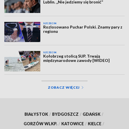
Lublin. „Nie jedziemy się bronić”
SZCZECIN
Rozlosowano Puchar Polski. Znamy pary z
regionu
SZCZECIN
Kołobrzeg stolicą SUP. Trwają
międzynarodowe zawody [WIDEO]
ZOBACZ WIĘCEJ
BIAŁYSTOK
/
BYDGOSZCZ
/
GDAŃSK
/
GORZÓW WLKP.
/
KATOWICE
/
KIELCE
/