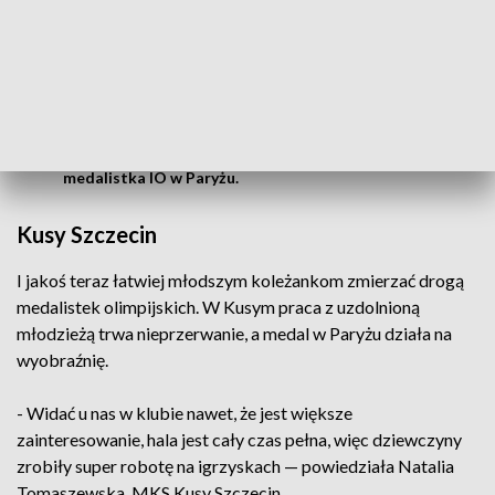
Tutaj zaczynałam szermierkę, trenowałam
wiele lat, można powiedzieć, że połowę
mojej kariery szermierczej spędziłam w
Szczecinie
- powiedziała Martyna Swatowska-Węglarczyk,
wychowanka Kusego Szczecin. Brązowa
medalistka IO w Paryżu.
Kusy Szczecin
I jakoś teraz łatwiej młodszym koleżankom zmierzać drogą
medalistek olimpijskich. W Kusym praca z uzdolnioną
młodzieżą trwa nieprzerwanie, a medal w Paryżu działa na
wyobraźnię.
- Widać u nas w klubie nawet, że jest większe
zainteresowanie, hala jest cały czas pełna, więc dziewczyny
zrobiły super robotę na igrzyskach — powiedziała Natalia
Tomaszewska, MKS Kusy Szczecin.