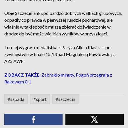
Obie Szczecinianki, po bardzo dobrych walkach grupowych,
odpadły co prawda w pierwszej rundzie pucharowej, ale
właśnie w taki sposób muszą zbierać doświadczenie w
drodze do być może wielkich wyników w przyszłości.
Turniej wygrała medalistka z Paryża Alicja Klasik — po
zwycięstwie w finale 15:13 nad Magdaleną Pawłowską z
AZS AWF
ZOBACZ TAKŻE:
Zabrakło minuty. Pogoń przegrała z
Rakowem 0:1
#szpada
#sport
#szczecin