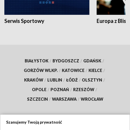
Serwis Sportowy
Europa z Blisk
BIAŁYSTOK
/
BYDGOSZCZ
/
GDAŃSK
/
GORZÓW WLKP.
/
KATOWICE
/
KIELCE
/
KRAKÓW
/
LUBLIN
/
ŁÓDŹ
/
OLSZTYN
/
OPOLE
/
POZNAŃ
/
RZESZÓW
/
SZCZECIN
/
WARSZAWA
/
WROCŁAW
Szanujemy Twoją prywatność
Dołącz do nas: