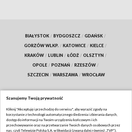
BIAŁYSTOK
/
BYDGOSZCZ
/
GDAŃSK
/
GORZÓW WLKP.
/
KATOWICE
/
KIELCE
/
KRAKÓW
/
LUBLIN
/
ŁÓDŹ
/
OLSZTYN
/
OPOLE
/
POZNAŃ
/
RZESZÓW
/
SZCZECIN
/
WARSZAWA
/
WROCŁAW
Szanujemy Twoją prywatność
Dołącz do nas:
Kliknij "Akceptuję i przechodzę do serwisu", aby wyrazić zgody na
korzystanie z technologii automatycznego śledzenia i zbierania danych,
TVP
dostęp do informacji na Twoim urządzeniu końcowym i ich
Abonament TVP
przechowywanie oraz na przetwarzanie Twoich danych osobowych przez
Regulamin TVP
nas, czyli Telewizję Polską S.A. w likwidacji (zwaną dalej również „TVP”),