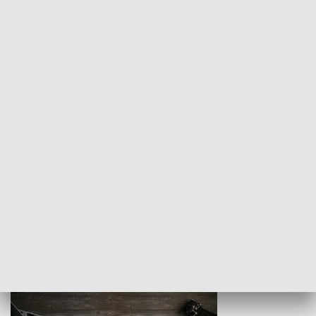
Z indeksem w ręku
Droga po suk
HISTORIA