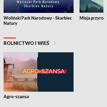
Woliński Park Narodowy - Skarbiec
Misja przyrod
Natury
ROLNICTWO I WIEŚ
Agro-szansa