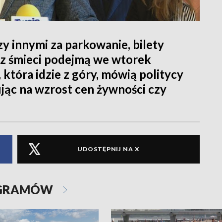
y innymi za parkowanie, bilety
óz śmieci podejmą we wtorek
 która idzie z góry, mówią politycy
jąc na wzrost cen żywności czy
UDOSTĘPNIJ NA X
OGRAMÓW