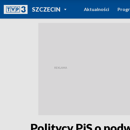
POWRÓT DO
SZCZECIN
Aktualności
Prog
TVP REGIONY
Politycy PiS o pod