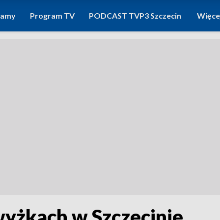
ramy
Program TV
PODCAST TVP3 Szczecin
Więce
wyżkach w Szczecinie