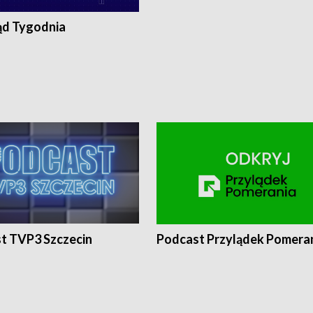
ąd Tygodnia
t TVP3 Szczecin
Podcast Przylądek Pomera