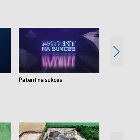
Patent na sukces
Rolnictwo w 