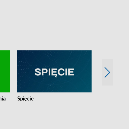
nia
Spięcie
Niedziałkow