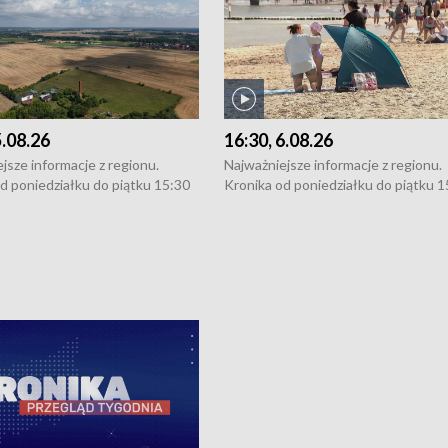
5.08.26
16:30, 6.08.26
jsze informacje z regionu.
Najważniejsze informacje z regionu.
d poniedziałku do piątku 15:30
Kronika od poniedziałku do piątku 1
16:30 (+ rozmowa), 18:30, 21:30.
(flesz), 16:30 (+ rozmowa), 18:30, 21
y i święta 15:30 i 16:30
W weekendy i święta 15:30 i 16:30
8:30 i 21:30. Dziennikarze czekają
(flesz), 18:30 i 21:30. Dziennikarze c
a zgłoszenia: Szczecin - tel. 91-
na Państwa zgłoszenia: Szczecin - te
0, Koszalin - tel. 94-34-50-054,
4 8-10-400, Koszalin - tel. 94-34-50
ronika@tvp.pl.
e-mail: kronika@tvp.pl.