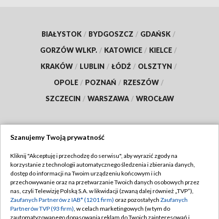
BIAŁYSTOK
/
BYDGOSZCZ
/
GDAŃSK
/
GORZÓW WLKP.
/
KATOWICE
/
KIELCE
/
KRAKÓW
/
LUBLIN
/
ŁÓDŹ
/
OLSZTYN
/
OPOLE
/
POZNAŃ
/
RZESZÓW
/
SZCZECIN
/
WARSZAWA
/
WROCŁAW
Szanujemy Twoją prywatność
Dołącz do nas:
Kliknij "Akceptuję i przechodzę do serwisu", aby wyrazić zgody na
korzystanie z technologii automatycznego śledzenia i zbierania danych,
TVP
dostęp do informacji na Twoim urządzeniu końcowym i ich
Abonament TVP
przechowywanie oraz na przetwarzanie Twoich danych osobowych przez
Regulamin TVP
nas, czyli Telewizję Polską S.A. w likwidacji (zwaną dalej również „TVP”),
Emisja w TVP
Polityka prywatności
Zaufanych Partnerów z IAB* (1201 firm)
oraz pozostałych
Zaufanych
Partnerów TVP (93 firm)
, w celach marketingowych (w tym do
Centrum informacji TVP
Moje zgody
zautomatyzowanego dopasowania reklam do Twoich zainteresowań i