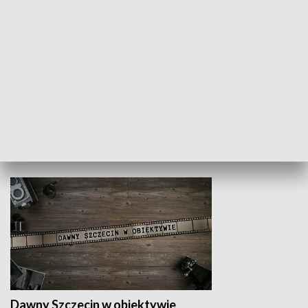
Z indeksem w ręku
Droga po suk
HISTORIA
Dawny Szczecin w obiektywie