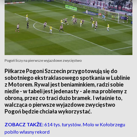
Pogoń liczy na pierwsze wyjazdowe zwycięstwo
Piłkarze Pogoni Szczecin przygotowują się do
sobotniego ekstraklasowego spotkania w Lublinie
z Motorem. Rywal jest beniaminkiem, radzi sobie
nieźle - w tabeli jest jedenasty - ale ma problemy z
obroną, przez co traci dużo bramek. I właśnie to,
walcząca o pierwsze wyjazdowe zwycięstwo
Pogoń będzie chciała wykorzystać.
ZOBACZ TAKŻE:
614 tys. turystów. Molo w Kołobrzegu
pobiło własny rekord