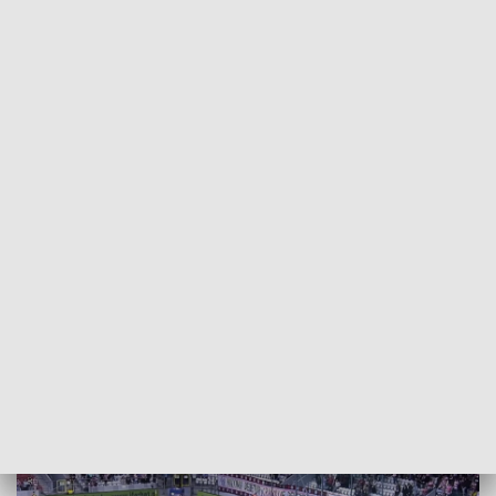
POWRÓT DO
SZCZECIN
TVP REGIONY
Pogoń liczy na pierwsze wyjazdowe
zwycięstwo [WIDEO]
2024-11-01