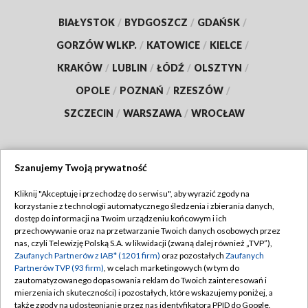
BIAŁYSTOK
/
BYDGOSZCZ
/
GDAŃSK
/
GORZÓW WLKP.
/
KATOWICE
/
KIELCE
/
KRAKÓW
/
LUBLIN
/
ŁÓDŹ
/
OLSZTYN
/
OPOLE
/
POZNAŃ
/
RZESZÓW
/
SZCZECIN
/
WARSZAWA
/
WROCŁAW
Szanujemy Twoją prywatność
Dołącz do nas:
Kliknij "Akceptuję i przechodzę do serwisu", aby wyrazić zgody na
korzystanie z technologii automatycznego śledzenia i zbierania danych,
TVP
dostęp do informacji na Twoim urządzeniu końcowym i ich
Abonament TVP
przechowywanie oraz na przetwarzanie Twoich danych osobowych przez
Regulamin TVP
nas, czyli Telewizję Polską S.A. w likwidacji (zwaną dalej również „TVP”),
Emisja w TVP
Polityka prywatności
Zaufanych Partnerów z IAB* (1201 firm)
oraz pozostałych
Zaufanych
Partnerów TVP (93 firm)
, w celach marketingowych (w tym do
Centrum informacji TVP
Moje zgody
zautomatyzowanego dopasowania reklam do Twoich zainteresowań i
mierzenia ich skuteczności) i pozostałych, które wskazujemy poniżej, a
Naziemna Telewizja Cyfrowa
Pomoc
także zgody na udostępnianie przez nas identyfikatora PPID do Google.