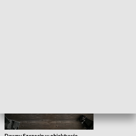
Z indeksem w ręku
Droga po suk
HISTORIA