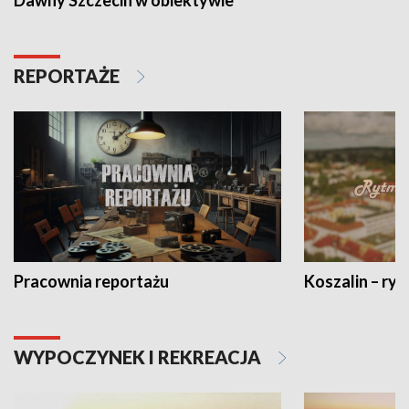
Dawny Szczecin w obiektywie
REPORTAŻE
Pracownia reportażu
Koszalin – ryt
WYPOCZYNEK I REKREACJA