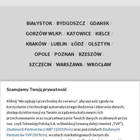
BIAŁYSTOK
/
BYDGOSZCZ
/
GDAŃSK
/
GORZÓW WLKP.
/
KATOWICE
/
KIELCE
/
KRAKÓW
/
LUBLIN
/
ŁÓDŹ
/
OLSZTYN
/
OPOLE
/
POZNAŃ
/
RZESZÓW
/
SZCZECIN
/
WARSZAWA
/
WROCŁAW
Szanujemy Twoją prywatność
Dołącz do nas:
Kliknij "Akceptuję i przechodzę do serwisu", aby wyrazić zgody na
korzystanie z technologii automatycznego śledzenia i zbierania danych,
TVP
dostęp do informacji na Twoim urządzeniu końcowym i ich
Abonament TVP
przechowywanie oraz na przetwarzanie Twoich danych osobowych przez
Regulamin TVP
nas, czyli Telewizję Polską S.A. w likwidacji (zwaną dalej również „TVP”),
Emisja w TVP
Polityka prywatności
Zaufanych Partnerów z IAB* (1201 firm)
oraz pozostałych
Zaufanych
Partnerów TVP (93 firm)
, w celach marketingowych (w tym do
Centrum informacji TVP
Moje zgody