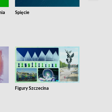
nia
Spięcie
Niedziałkow
Figury Szczecina