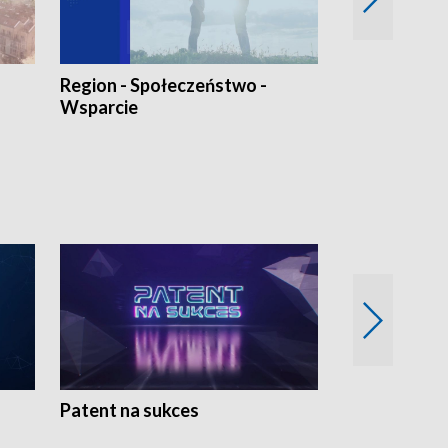
Region - Społeczeństwo -
Bez Barier
Wsparcie
Patent na sukces
Rolnictwo w 