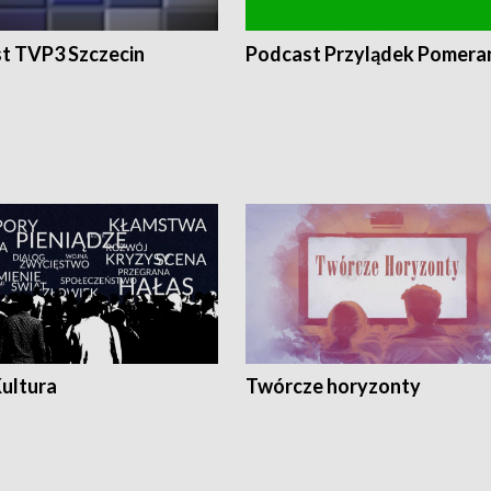
t TVP3 Szczecin
Podcast Przylądek Pomera
Kultura
Twórcze horyzonty