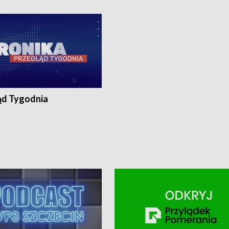
ronika@tvp.pl.
e-mail: kronika@tvp.pl.
ąd Tygodnia