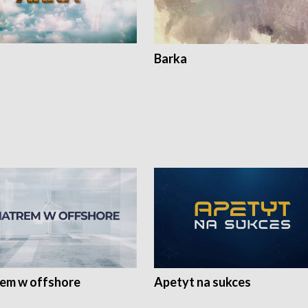
Barka
rem w offshore
Apetyt na sukces