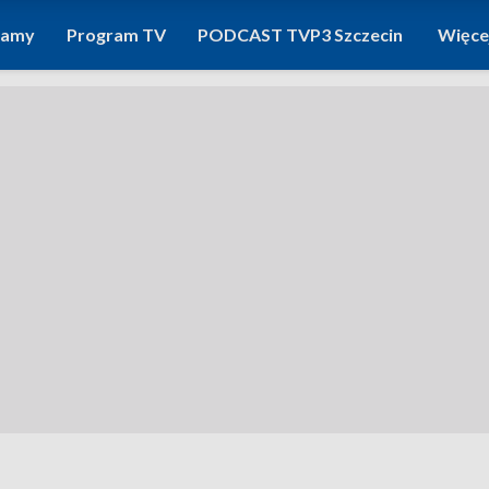
ramy
Program TV
PODCAST TVP3 Szczecin
Więce