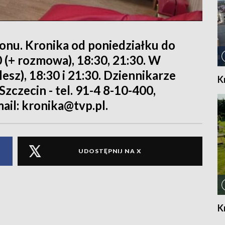
ionu. Kronika od poniedziałku do
 (+ rozmowa), 18:30, 21:30. W
lesz), 18:30 i 21:30. Dziennikarze
K
zczecin - tel. 91-4 8-10-400,
mail: kronika@tvp.pl.
UDOSTĘPNIJ NA X
K