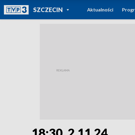
POWRÓT DO
SZCZECIN
Aktualności
Prog
TVP REGIONY
18:30, 2.11.24