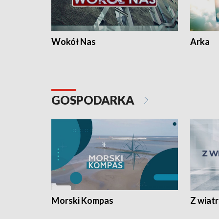
Wokół Nas
Arka
GOSPODARKA
Morski Kompas
Z wiat