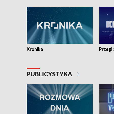
e-mail: kronika@tvp.pl.
e-mail: k
Kronika
Przegl
PUBLICYSTYKA