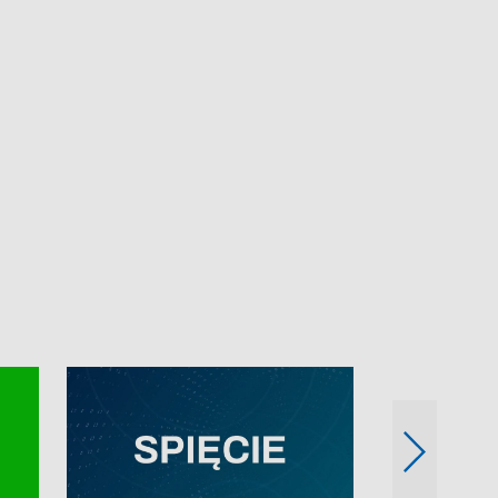
e-mail: kronika@tvp.pl.
e-mail: kronika@t