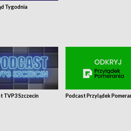
ąd Tygodnia
t TVP3 Szczecin
Podcast Przylądek Pomera