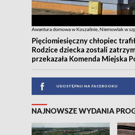
Awantura domowa w Koszalinie, Niemowlak w szpi
Pięciomiesięczny chłopiec trafił
Rodzice dziecka zostali zatrzyma
przekazała Komenda Miejska Pol
UDOSTĘPNIJ NA FACEBOOKU
NAJNOWSZE WYDANIA PR