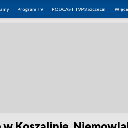
ramy
Program TV
PODCAST TVP3 Szczecin
Więce
 Koszalinie. Niemowlak