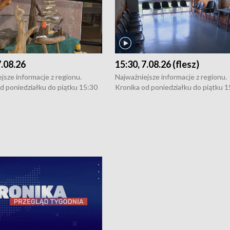
7.08.26
15:30, 7.08.26 (flesz)
jsze informacje z regionu.
Najważniejsze informacje z regionu.
d poniedziałku do piątku 15:30
Kronika od poniedziałku do piątku 1
16:30 (+ rozmowa), 18:30, 21:30.
(flesz), 16:30 (+ rozmowa), 18:30, 21
y i święta 15:30 i 16:30
W weekendy i święta 15:30 i 16:30
8:30 i 21:30. Dziennikarze czekają
(flesz), 18:30 i 21:30. Dziennikarze c
a zgłoszenia: Szczecin - tel. 91-
na Państwa zgłoszenia: Szczecin - te
0, Koszalin - tel. 94-34-50-054,
4 8-10-400, Koszalin - tel. 94-34-50
ronika@tvp.pl.
e-mail: kronika@tvp.pl.