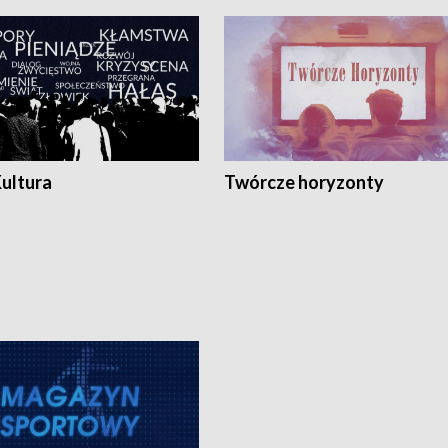
Kultura
Twórcze horyzonty