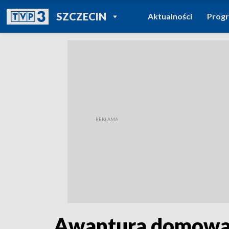
POWRÓT DO
SZCZECIN
Aktualności
Prog
TVP REGIONY
Awantura domowa w