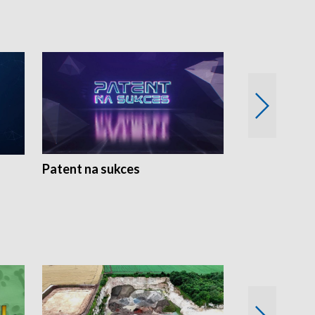
Patent na sukces
Rolnictwo w 