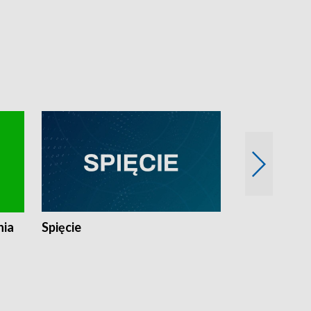
nia
Spięcie
Niedziałkow