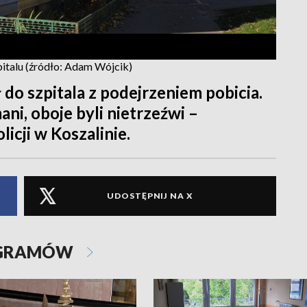
talu (źródło: Adam Wójcik)
 do szpitala z podejrzeniem pobicia.
ni, oboje byli nietrzeźwi –
icji w Koszalinie.
UDOSTĘPNIJ NA X
OGRAMÓW