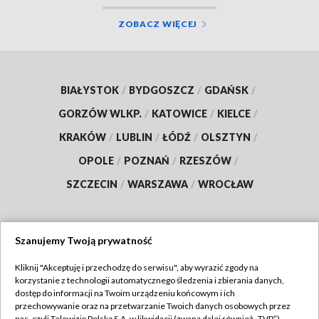
ZOBACZ WIĘCEJ
BIAŁYSTOK
/
BYDGOSZCZ
/
GDAŃSK
/
GORZÓW WLKP.
/
KATOWICE
/
KIELCE
/
KRAKÓW
/
LUBLIN
/
ŁÓDŹ
/
OLSZTYN
/
OPOLE
/
POZNAŃ
/
RZESZÓW
/
SZCZECIN
/
WARSZAWA
/
WROCŁAW
Szanujemy Twoją prywatność
Dołącz do nas:
Kliknij "Akceptuję i przechodzę do serwisu", aby wyrazić zgody na
korzystanie z technologii automatycznego śledzenia i zbierania danych,
TVP
dostęp do informacji na Twoim urządzeniu końcowym i ich
Abonament TVP
przechowywanie oraz na przetwarzanie Twoich danych osobowych przez
Regulamin TVP
nas, czyli Telewizję Polską S.A. w likwidacji (zwaną dalej również „TVP”),