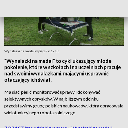
Wynalazki na medal w piątek o 17.35
"Wynalazki na medal" to cykl ukazujący młode
pokolenie, które w szkołach i na uczelniach pracuje
nad swoimi wynalazkami, mającymi usprawnić
otaczający ich świat.
Ma siać, pielić, monitorować uprawy i dokonywać
selektywnych oprysków. W najbliższym odcinku
przedstawimy grupę polskich naukowców, która opracowała
wielofunkcyjnego robota rolniczego.
ZOBACZ
inne odcinki programu "Wynalazki na medal"