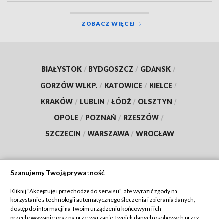
ZOBACZ WIĘCEJ
BIAŁYSTOK
/
BYDGOSZCZ
/
GDAŃSK
/
GORZÓW WLKP.
/
KATOWICE
/
KIELCE
/
KRAKÓW
/
LUBLIN
/
ŁÓDŹ
/
OLSZTYN
/
OPOLE
/
POZNAŃ
/
RZESZÓW
/
SZCZECIN
/
WARSZAWA
/
WROCŁAW
Szanujemy Twoją prywatność
Dołącz do nas:
Kliknij "Akceptuję i przechodzę do serwisu", aby wyrazić zgody na
korzystanie z technologii automatycznego śledzenia i zbierania danych,
TVP
dostęp do informacji na Twoim urządzeniu końcowym i ich
Abonament TVP
przechowywanie oraz na przetwarzanie Twoich danych osobowych przez