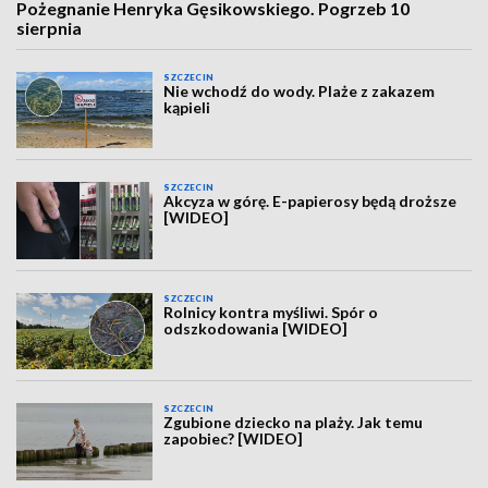
Pożegnanie Henryka Gęsikowskiego. Pogrzeb 10
sierpnia
SZCZECIN
Nie wchodź do wody. Plaże z zakazem
kąpieli
SZCZECIN
Akcyza w górę. E-papierosy będą droższe
[WIDEO]
SZCZECIN
Rolnicy kontra myśliwi. Spór o
odszkodowania [WIDEO]
SZCZECIN
Zgubione dziecko na plaży. Jak temu
zapobiec? [WIDEO]