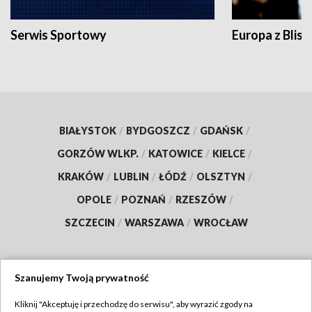
Serwis Sportowy
Europa z Blisk
BIAŁYSTOK
/
BYDGOSZCZ
/
GDAŃSK
/
GORZÓW WLKP.
/
KATOWICE
/
KIELCE
/
KRAKÓW
/
LUBLIN
/
ŁÓDŹ
/
OLSZTYN
/
OPOLE
/
POZNAŃ
/
RZESZÓW
/
SZCZECIN
/
WARSZAWA
/
WROCŁAW
Szanujemy Twoją prywatność
Dołącz do nas:
Kliknij "Akceptuję i przechodzę do serwisu", aby wyrazić zgody na