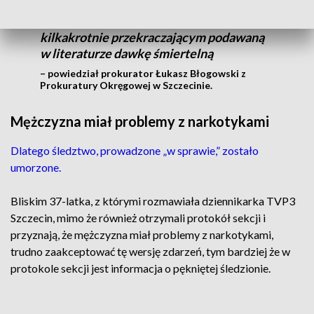
spowodowana ciężkim zatruciem
amfetaminą, mowa tu o stężeniu
kilkakrotnie przekraczającym podawaną
w literaturze dawkę śmiertelną
– powiedział prokurator Łukasz Błogowski z
Prokuratury Okręgowej w Szczecinie.
Mężczyzna miał problemy z narkotykami
Dlatego śledztwo, prowadzone „w sprawie,” zostało
umorzone.
Bliskim 37-latka, z którymi rozmawiała dziennikarka TVP3
Szczecin, mimo że również otrzymali protokół sekcji i
przyznają, że mężczyzna miał problemy z narkotykami,
trudno zaakceptować tę wersję zdarzeń, tym bardziej że w
protokole sekcji jest informacja o pękniętej śledzionie.