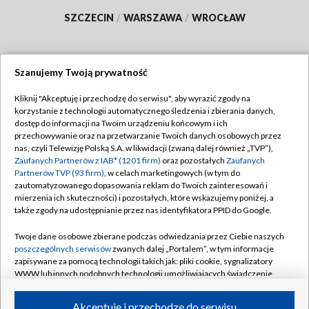
SZCZECIN
/
WARSZAWA
/
WROCŁAW
Szanujemy Twoją prywatność
Dołącz do nas:
Kliknij "Akceptuję i przechodzę do serwisu", aby wyrazić zgody na
korzystanie z technologii automatycznego śledzenia i zbierania danych,
TVP
dostęp do informacji na Twoim urządzeniu końcowym i ich
Abonament TVP
przechowywanie oraz na przetwarzanie Twoich danych osobowych przez
Regulamin TVP
nas, czyli Telewizję Polską S.A. w likwidacji (zwaną dalej również „TVP”),
Emisja w TVP
Polityka prywatności
Zaufanych Partnerów z IAB* (1201 firm)
oraz pozostałych
Zaufanych
Partnerów TVP (93 firm)
, w celach marketingowych (w tym do
Centrum informacji TVP
Moje zgody
zautomatyzowanego dopasowania reklam do Twoich zainteresowań i
mierzenia ich skuteczności) i pozostałych, które wskazujemy poniżej, a
Naziemna Telewizja Cyfrowa
Pomoc
także zgody na udostępnianie przez nas identyfikatora PPID do Google.
Sklep TVP
Biuro reklamy
Twoje dane osobowe zbierane podczas odwiedzania przez Ciebie naszych
Rada Programowa
Kontakt
poszczególnych serwisów
zwanych dalej „Portalem”, w tym informacje
zapisywane za pomocą technologii takich jak: pliki cookie, sygnalizatory
System NOS
WWW lub innych podobnych technologii umożliwiających świadczenie
dopasowanych i bezpiecznych usług, personalizację treści oraz reklam,
Informacje o nadawcy
Kanały
udostępnianie funkcji mediów społecznościowych oraz analizowanie
Akceptuję i przechodzę do serwisu