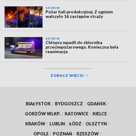
SZCZECIN
Pożar hali produkcyjnej. Z ogniem
walczyło 16 zastępów straży
SZCZECIN
Chłopcy wpadli do zbiornika
przeciwpożarowego. Konieczna była
reanimacja
ZOBACZ WIĘCEJ
BIAŁYSTOK
/
BYDGOSZCZ
/
GDAŃSK
/
GORZÓW WLKP.
/
KATOWICE
/
KIELCE
/
KRAKÓW
/
LUBLIN
/
ŁÓDŹ
/
OLSZTYN
/
OPOLE
/
POZNAŃ
/
RZESZÓW
/