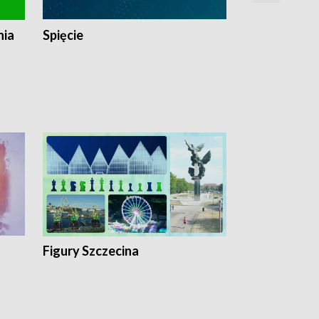
nia
Spięcie
Niedziałkow
Figury Szczecina