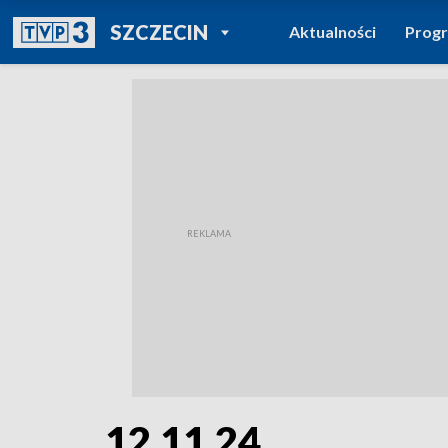
POWRÓT DO
SZCZECIN
Aktualności
Prog
TVP REGIONY
12.11.24