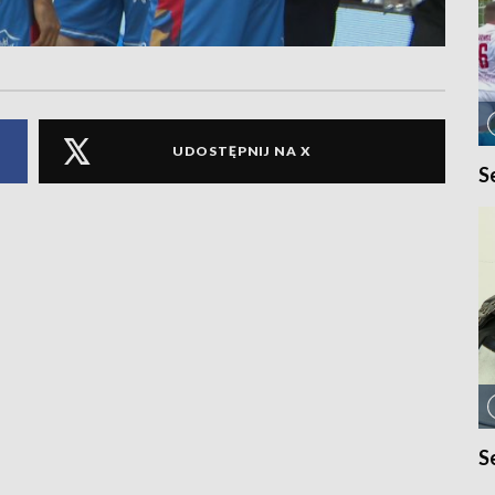
UDOSTĘPNIJ NA X
S
S