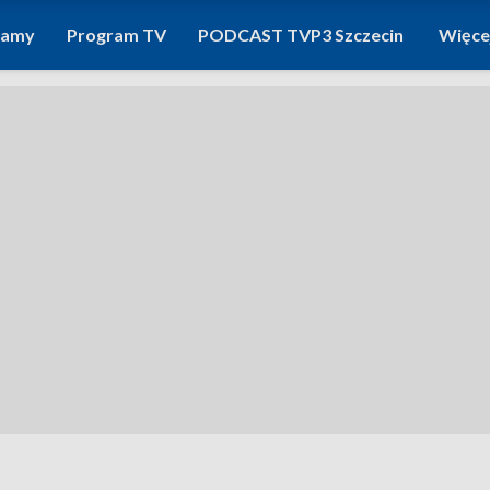
ramy
Program TV
PODCAST TVP3 Szczecin
Więce