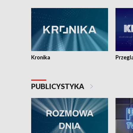
e-mail: kronika@tvp.pl.
e-mail: k
Kronika
Przegl
PUBLICYSTYKA