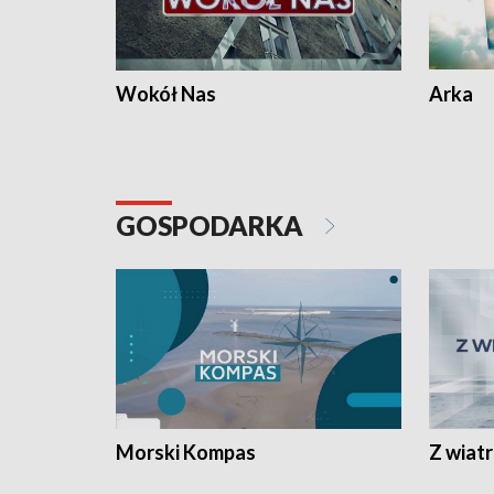
Wokół Nas
Arka
GOSPODARKA
Morski Kompas
Z wiat