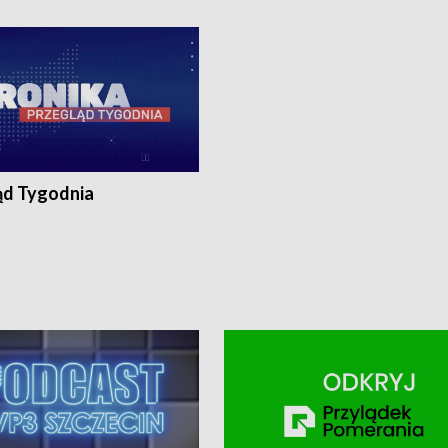
ronika@tvp.pl.
e-mail: kronika@tvp.pl.
ąd Tygodnia