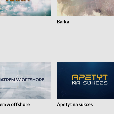
Barka
rem w offshore
Apetyt na sukces