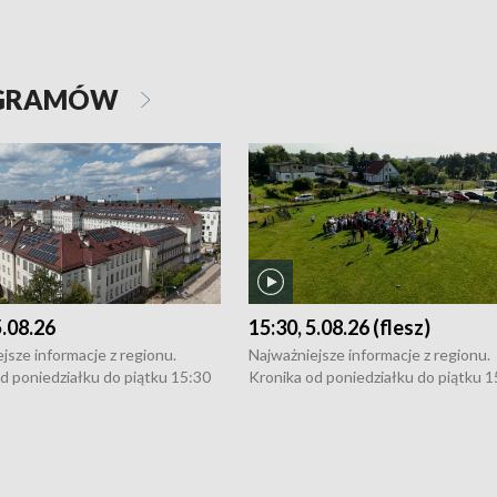
OGRAMÓW
5.08.26
15:30, 5.08.26 (flesz)
jsze informacje z regionu.
Najważniejsze informacje z regionu.
d poniedziałku do piątku 15:30
Kronika od poniedziałku do piątku 1
16:30 (+ rozmowa), 18:30, 21:30.
(flesz), 16:30 (+ rozmowa), 18:30, 21
y i święta 15:30 i 16:30
W weekendy i święta 15:30 i 16:30
8:30 i 21:30. Dziennikarze czekają
(flesz), 18:30 i 21:30. Dziennikarze c
a zgłoszenia: Szczecin - tel. 91-
na Państwa zgłoszenia: Szczecin - te
0, Koszalin - tel. 94-34-50-054,
4 8-10-400, Koszalin - tel. 94-34-50