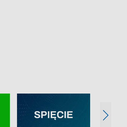
e-mail: kronika@tvp.pl.
e-mail: kronika@t