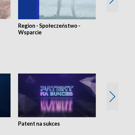
Region - Społeczeństwo -
Bez Barier
Wsparcie
Patent na sukces
Rolnictwo w 