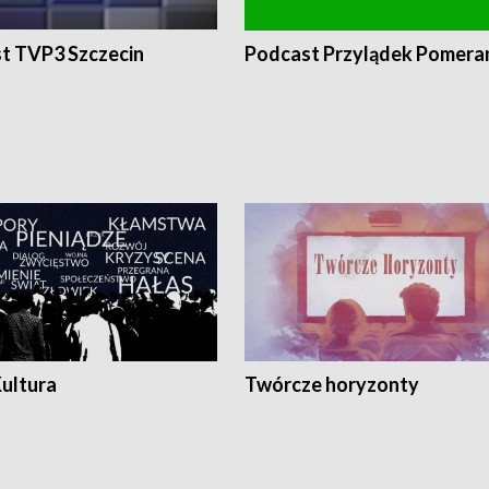
t TVP3 Szczecin
Podcast Przylądek Pomera
Kultura
Twórcze horyzonty