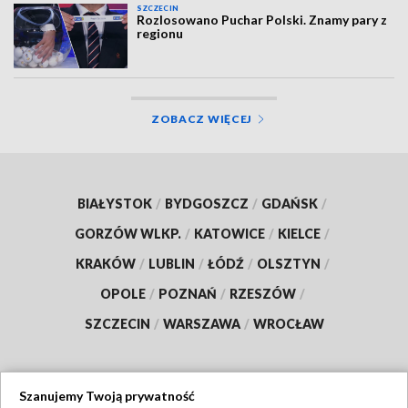
SZCZECIN
Rozlosowano Puchar Polski. Znamy pary z
regionu
ZOBACZ WIĘCEJ
BIAŁYSTOK
/
BYDGOSZCZ
/
GDAŃSK
/
GORZÓW WLKP.
/
KATOWICE
/
KIELCE
/
KRAKÓW
/
LUBLIN
/
ŁÓDŹ
/
OLSZTYN
/
OPOLE
/
POZNAŃ
/
RZESZÓW
/
SZCZECIN
/
WARSZAWA
/
WROCŁAW
Szanujemy Twoją prywatność