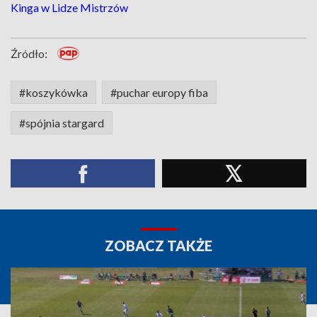
Kinga w Lidze Mistrzów
Źródło:
#koszykówka
#puchar europy fiba
#spójnia stargard
ZOBACZ TAKŻE