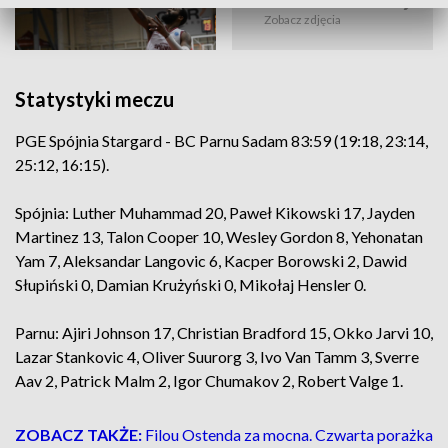
Zobacz zdjęcia
Statystyki meczu
PGE Spójnia Stargard - BC Parnu Sadam 83:59 (19:18, 23:14,
25:12, 16:15).
Spójnia: Luther Muhammad 20, Paweł Kikowski 17, Jayden
Martinez 13, Talon Cooper 10, Wesley Gordon 8, Yehonatan
Yam 7, Aleksandar Langovic 6, Kacper Borowski 2, Dawid
Słupiński 0, Damian Krużyński 0, Mikołaj Hensler 0.
Parnu: Ajiri Johnson 17, Christian Bradford 15, Okko Jarvi 10,
Lazar Stankovic 4, Oliver Suurorg 3, Ivo Van Tamm 3, Sverre
Aav 2, Patrick Malm 2, Igor Chumakov 2, Robert Valge 1.
ZOBACZ TAKŻE:
Filou Ostenda za mocna. Czwarta porażka