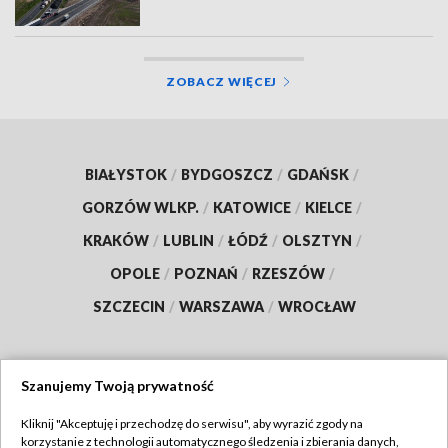
ZOBACZ WIĘCEJ
BIAŁYSTOK
/
BYDGOSZCZ
/
GDAŃSK
/
GORZÓW WLKP.
/
KATOWICE
/
KIELCE
/
KRAKÓW
/
LUBLIN
/
ŁÓDŹ
/
OLSZTYN
/
OPOLE
/
POZNAŃ
/
RZESZÓW
/
SZCZECIN
/
WARSZAWA
/
WROCŁAW
Szanujemy Twoją prywatność
Dołącz do nas:
Kliknij "Akceptuję i przechodzę do serwisu", aby wyrazić zgody na
korzystanie z technologii automatycznego śledzenia i zbierania danych,
TVP