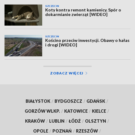
SZCZECIN
Koty kontra remont kamienicy. Spór o
dokarmianie zwierząt [WIDEO]
SZCZECIN
Kościno przeciw inwestycji. Obawy o hałas
i drogi [WIDEO]
ZOBACZ WIĘCEJ
BIAŁYSTOK
/
BYDGOSZCZ
/
GDAŃSK
/
GORZÓW WLKP.
/
KATOWICE
/
KIELCE
/
KRAKÓW
/
LUBLIN
/
ŁÓDŹ
/
OLSZTYN
/
OPOLE
/
POZNAŃ
/
RZESZÓW
/