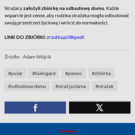
Strażacy
założyli zbiórkę na odbudowę domu.
Każde
wsparcie jest cenne, aby rodzina strażaka mogła odbudować
swoją przestrzeń życiową i wrócić do normalności.
LINK DO ZBIÓRKI:
zrzutka.pl/8hpedf
.
Źródło:
Adam Wójcik
#pożar
#białogard
#pomoc
#zbiórka
#odbudowa domu
#straż pożarna
#strażak