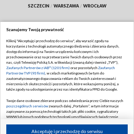
SZCZECIN
/
WARSZAWA
/
WROCŁAW
Szanujemy Twoją prywatność
Dołącz do nas:
Kliknij "Akceptuję i przechodzę do serwisu", aby wyrazić zgody na
korzystanie z technologii automatycznego śledzenia i zbierania danych,
TVP
dostęp do informacji na Twoim urządzeniu końcowym i ich
Abonament TVP
przechowywanie oraz na przetwarzanie Twoich danych osobowych przez
Regulamin TVP
nas, czyli Telewizję Polską S.A. w likwidacji (zwaną dalej również „TVP”),
Emisja w TVP
Polityka prywatności
Zaufanych Partnerów z IAB* (1201 firm)
oraz pozostałych
Zaufanych
Partnerów TVP (93 firm)
, w celach marketingowych (w tym do
Centrum informacji TVP
Moje zgody
zautomatyzowanego dopasowania reklam do Twoich zainteresowań i
mierzenia ich skuteczności) i pozostałych, które wskazujemy poniżej, a
Naziemna Telewizja Cyfrowa
Pomoc
także zgody na udostępnianie przez nas identyfikatora PPID do Google.
Sklep TVP
Biuro reklamy
Twoje dane osobowe zbierane podczas odwiedzania przez Ciebie naszych
Rada Programowa
Kontakt
poszczególnych serwisów
zwanych dalej „Portalem”, w tym informacje
zapisywane za pomocą technologii takich jak: pliki cookie, sygnalizatory
System NOS
WWW lub innych podobnych technologii umożliwiających świadczenie
dopasowanych i bezpiecznych usług, personalizację treści oraz reklam,
Informacje o nadawcy
Kanały
udostępnianie funkcji mediów społecznościowych oraz analizowanie
Akceptuję i przechodzę do serwisu
ruchu w Internecie.
Program dla prasy