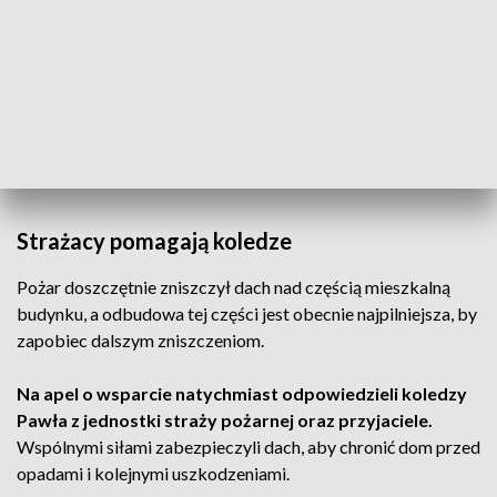
Pożar wybuchł w nocy
Ogień pojawił się w środku nocy,
13 listopada. Strażak
zorientował się, że ogień zajmuje dach jego domu.
Nie zastanawiając się, natychmiast przystąpił do ewakuacji
swoich dzieci –
wszyscy opuścili dom bez szwanku.
Strażacy pomagają koledze
Pożar doszczętnie zniszczył dach nad częścią mieszkalną
budynku, a odbudowa tej części jest obecnie najpilniejsza, by
zapobiec dalszym zniszczeniom.
Na apel o wsparcie natychmiast odpowiedzieli koledzy
Pawła z jednostki straży pożarnej oraz przyjaciele.
Wspólnymi siłami zabezpieczyli dach, aby chronić dom przed
opadami i kolejnymi uszkodzeniami.