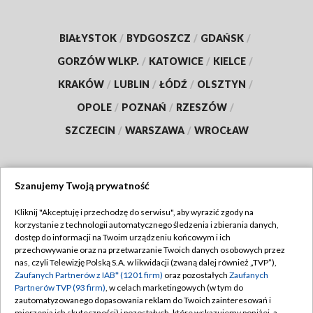
BIAŁYSTOK
/
BYDGOSZCZ
/
GDAŃSK
/
GORZÓW WLKP.
/
KATOWICE
/
KIELCE
/
KRAKÓW
/
LUBLIN
/
ŁÓDŹ
/
OLSZTYN
/
OPOLE
/
POZNAŃ
/
RZESZÓW
/
SZCZECIN
/
WARSZAWA
/
WROCŁAW
Szanujemy Twoją prywatność
Dołącz do nas:
Kliknij "Akceptuję i przechodzę do serwisu", aby wyrazić zgody na
korzystanie z technologii automatycznego śledzenia i zbierania danych,
TVP
dostęp do informacji na Twoim urządzeniu końcowym i ich
Abonament TVP
przechowywanie oraz na przetwarzanie Twoich danych osobowych przez
Regulamin TVP
nas, czyli Telewizję Polską S.A. w likwidacji (zwaną dalej również „TVP”),
Emisja w TVP
Polityka prywatności
Zaufanych Partnerów z IAB* (1201 firm)
oraz pozostałych
Zaufanych
Partnerów TVP (93 firm)
, w celach marketingowych (w tym do
Centrum informacji TVP
Moje zgody
zautomatyzowanego dopasowania reklam do Twoich zainteresowań i
mierzenia ich skuteczności) i pozostałych, które wskazujemy poniżej, a