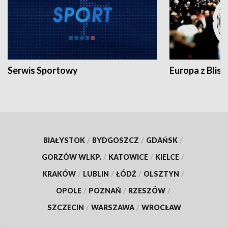
Serwis Sportowy
Europa z Blisk
BIAŁYSTOK
/
BYDGOSZCZ
/
GDAŃSK
/
GORZÓW WLKP.
/
KATOWICE
/
KIELCE
/
KRAKÓW
/
LUBLIN
/
ŁÓDŹ
/
OLSZTYN
/
OPOLE
/
POZNAŃ
/
RZESZÓW
/
SZCZECIN
/
WARSZAWA
/
WROCŁAW