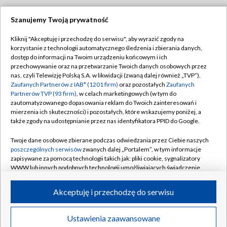
Szanujemy Twoją prywatność
Dołącz do nas:
Kliknij "Akceptuję i przechodzę do serwisu", aby wyrazić zgody na
korzystanie z technologii automatycznego śledzenia i zbierania danych,
TVP
dostęp do informacji na Twoim urządzeniu końcowym i ich
Abonament TVP
przechowywanie oraz na przetwarzanie Twoich danych osobowych przez
Regulamin TVP
nas, czyli Telewizję Polską S.A. w likwidacji (zwaną dalej również „TVP”),
Emisja w TVP
Polityka prywatności
Zaufanych Partnerów z IAB* (1201 firm)
oraz pozostałych
Zaufanych
Partnerów TVP (93 firm)
, w celach marketingowych (w tym do
Centrum informacji TVP
Moje zgody
zautomatyzowanego dopasowania reklam do Twoich zainteresowań i
mierzenia ich skuteczności) i pozostałych, które wskazujemy poniżej, a
Naziemna Telewizja Cyfrowa
Pomoc
także zgody na udostępnianie przez nas identyfikatora PPID do Google.
Sklep TVP
Biuro reklamy
Twoje dane osobowe zbierane podczas odwiedzania przez Ciebie naszych
Rada Programowa
Kontakt
poszczególnych serwisów
zwanych dalej „Portalem”, w tym informacje
zapisywane za pomocą technologii takich jak: pliki cookie, sygnalizatory
System NOS
WWW lub innych podobnych technologii umożliwiających świadczenie
dopasowanych i bezpiecznych usług, personalizację treści oraz reklam,
Informacje o nadawcy
Kanały
udostępnianie funkcji mediów społecznościowych oraz analizowanie
Akceptuję i przechodzę do serwisu
ruchu w Internecie.
Program dla prasy
©2026 Telewizja Polska S.A. w likwidacji
Biuro Reklamy
Twoje dane osobowe zbierane podczas odwiedzania przez Ciebie
Ustawienia zaawansowane
poszczególnych serwisów
na Portalu, takie jak adresy IP, identyfikatory