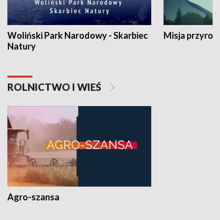
Woliński Park Narodowy - Skarbiec
Misja przyrod
Natury
ROLNICTWO I WIEŚ
Agro-szansa