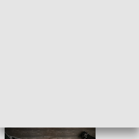
Z indeksem w ręku
Droga po suk
HISTORIA