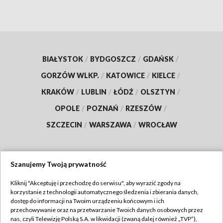
BIAŁYSTOK
/
BYDGOSZCZ
/
GDAŃSK
/
GORZÓW WLKP.
/
KATOWICE
/
KIELCE
/
KRAKÓW
/
LUBLIN
/
ŁÓDŹ
/
OLSZTYN
/
OPOLE
/
POZNAŃ
/
RZESZÓW
/
SZCZECIN
/
WARSZAWA
/
WROCŁAW
Szanujemy Twoją prywatność
Dołącz do nas:
Kliknij "Akceptuję i przechodzę do serwisu", aby wyrazić zgody na
korzystanie z technologii automatycznego śledzenia i zbierania danych,
TVP
dostęp do informacji na Twoim urządzeniu końcowym i ich
Abonament TVP
przechowywanie oraz na przetwarzanie Twoich danych osobowych przez
Regulamin TVP
nas, czyli Telewizję Polską S.A. w likwidacji (zwaną dalej również „TVP”),