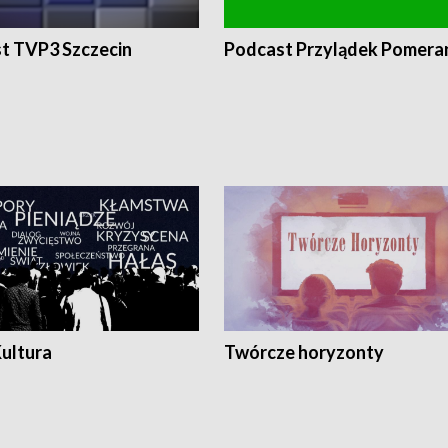
t TVP3 Szczecin
Podcast Przylądek Pomera
Kultura
Twórcze horyzonty