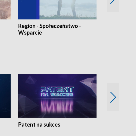
Region - Społeczeństwo -
Bez Barier
Wsparcie
Patent na sukces
Rolnictwo w 