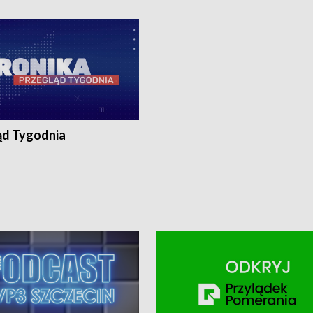
ronika@tvp.pl.
e-mail: kronika@tvp.pl.
ąd Tygodnia