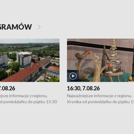
OGRAMÓW
7.08.26
16:30, 7.08.26
jsze informacje z regionu.
Najważniejsze informacje z regionu.
d poniedziałku do piątku 15:30
Kronika od poniedziałku do piątku 1
16:30 (+ rozmowa), 18:30, 21:30.
(flesz), 16:30 (+ rozmowa), 18:30, 21
y i święta 15:30 i 16:30
W weekendy i święta 15:30 i 16:30
8:30 i 21:30. Dziennikarze czekają
(flesz), 18:30 i 21:30. Dziennikarze c
a zgłoszenia: Szczecin - tel. 91-
na Państwa zgłoszenia: Szczecin - te
0, Koszalin - tel. 94-34-50-054,
4 8-10-400, Koszalin - tel. 94-34-50