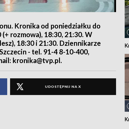
ionu. Kronika od poniedziałku do
 (+ rozmowa), 18:30, 21:30. W
lesz), 18:30 i 21:30. Dziennikarze
K
zczecin - tel. 91-4 8-10-400,
mail: kronika@tvp.pl.
UDOSTĘPNIJ NA X
K