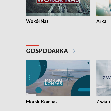
Wokół Nas
Arka
GOSPODARKA
Morski Kompas
Z wiat