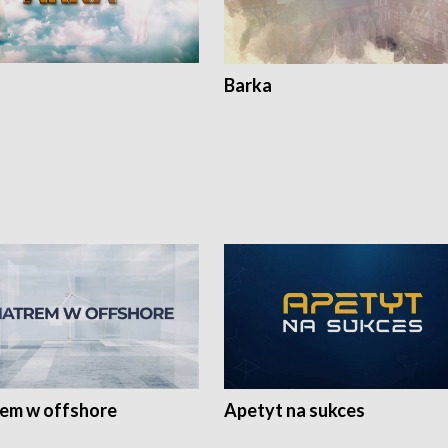
Barka
rem w offshore
Apetyt na sukces