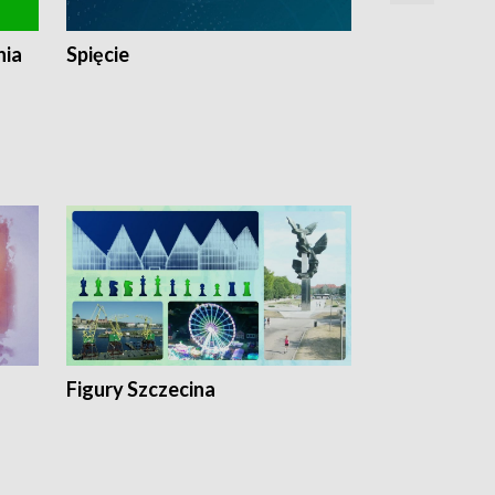
nia
Spięcie
Niedziałkow
Figury Szczecina