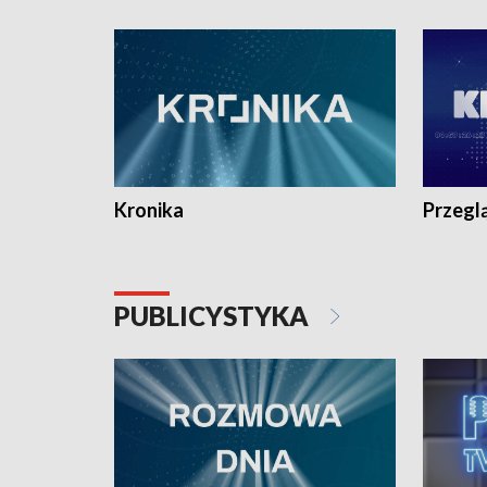
e-mail: kronika@tvp.pl.
e-mail: k
Kronika
Przegl
PUBLICYSTYKA