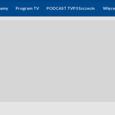
ramy
Program TV
PODCAST TVP3 Szczecin
Więce