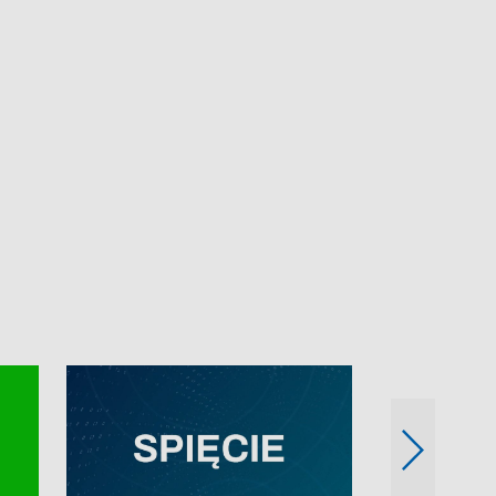
e-mail: kronika@tvp.pl.
e-mail: kronika@t