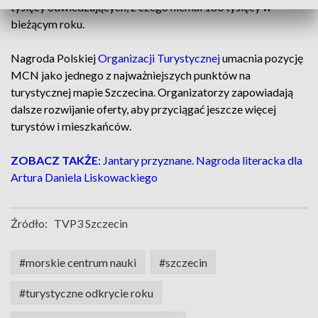
tysięcy odwiedzających, z czego niemal 180 tysięcy w
bieżącym roku.
Nagroda Polskiej
Organizacji Turystycznej
umacnia pozycję
MCN jako jednego z najważniejszych punktów na
turystycznej mapie Szczecina. Organizatorzy zapowiadają
dalsze rozwijanie oferty, aby przyciągać jeszcze więcej
turystów i mieszkańców.
ZOBACZ TAKŻE
: Jantary przyznane. Nagroda literacka dla
Artura Daniela Liskowackiego
Źródło:
TVP3 Szczecin
#morskie centrum nauki
#szczecin
#turystyczne odkrycie roku