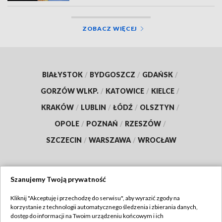
ZOBACZ WIĘCEJ
BIAŁYSTOK
/
BYDGOSZCZ
/
GDAŃSK
/
GORZÓW WLKP.
/
KATOWICE
/
KIELCE
/
KRAKÓW
/
LUBLIN
/
ŁÓDŹ
/
OLSZTYN
/
OPOLE
/
POZNAŃ
/
RZESZÓW
/
SZCZECIN
/
WARSZAWA
/
WROCŁAW
Szanujemy Twoją prywatność
Dołącz do nas:
Kliknij "Akceptuję i przechodzę do serwisu", aby wyrazić zgody na
korzystanie z technologii automatycznego śledzenia i zbierania danych,
TVP
dostęp do informacji na Twoim urządzeniu końcowym i ich