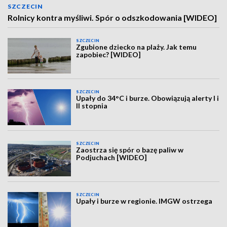
SZCZECIN
Rolnicy kontra myśliwi. Spór o odszkodowania [WIDEO]
SZCZECIN
Zgubione dziecko na plaży. Jak temu
zapobiec? [WIDEO]
SZCZECIN
Upały do 34°C i burze. Obowiązują alerty I i
II stopnia
SZCZECIN
Zaostrza się spór o bazę paliw w
Podjuchach [WIDEO]
SZCZECIN
Upały i burze w regionie. IMGW ostrzega