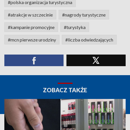
#polska organizacja turystyczna
#atrakcje w szczecinie
#nagrody turystyczne
#kampanie promocyjne
#turystyka
#mcn pierwsze urodziny
#liczba odwiedzających
ZOBACZ TAKŻE